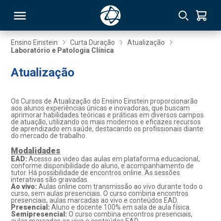
Ensino Einstein
Curta Duração
Atualização
Laboratório e Patologia Clínica
RSO
Atualização
TIVAS
Os Cursos de Atualização do Ensino Einstein proporcionarão
aos alunos experiências únicas e inovadoras, que buscam
S
IN
aprimorar habilidades teóricas e práticas em diversos campos
de atuação, utilizando os mais modernos e eficazes recursos
de aprendizado em saúde, destacando os profissionais diante
ONAL
do mercado de trabalho.
Modalidades
EAD:
Acesso ao video das aulas em plataforma educacional,
conforme disponibilidade do aluno, e acompanhamento de
tutor. Há possibilidade de encontros online. As sessões
 MBA
interativas são gravadas.
Ao vivo:
Aulas online com transmissão ao vivo durante todo o
curso, sem aulas presenciais. O curso combina encontros
presenciais, aulas marcadas ao vivo e conteúdos EAD.
Presencial:
Aluno e docente 100% em sala de aula física.
Semipresencial:
O curso combina encontros presenciais,
NTRO