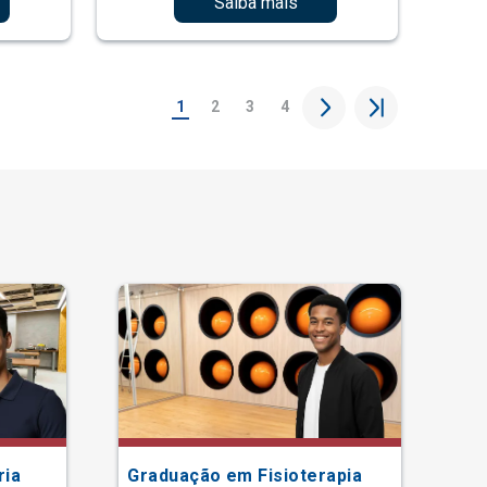
Saiba mais
1
2
3
4
ria
Graduação em Fisioterapia
Gr