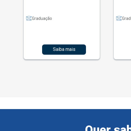
Graduação
Grad
Saiba mais
Quer sab