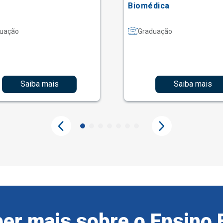
Biomédica
uação
Graduação
Saiba mais
Saiba mais
er mais sobre o Ensino 