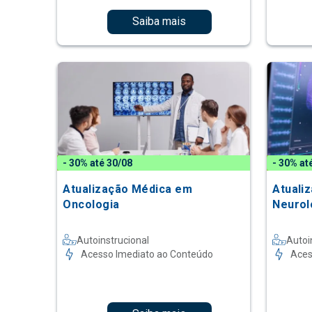
Saiba mais
- 30% até 30/08
- 30% at
Atualização Médica em
Atuali
Oncologia
Neurol
Autoinstrucional
Autoi
Acesso Imediato ao Conteúdo
Aces