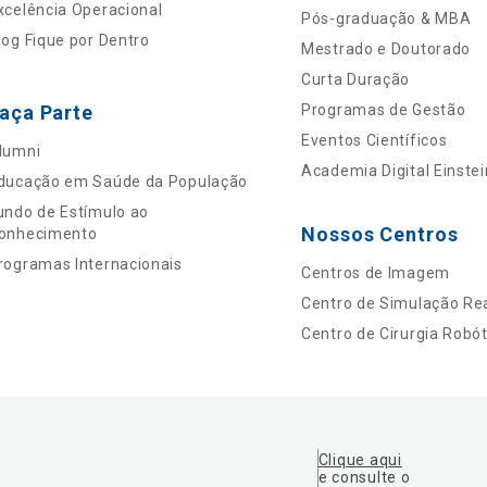
xcelência Operacional
Pós-graduação & MBA
log Fique por Dentro
Mestrado e Doutorado
Curta Duração
aça Parte
Programas de Gestão
Eventos Científicos
lumni
Academia Digital Einstei
ducação em Saúde da População
undo de Estímulo ao
Nossos Centros
onhecimento
rogramas Internacionais
Centros de Imagem
Centro de Simulação Rea
Centro de Cirurgia Robót
Clique aqui
e consulte o