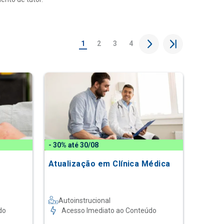
1
2
3
4
- 30% até 30/08
Atualização em Clínica Médica
Autoinstrucional
do
Acesso Imediato ao Conteúdo