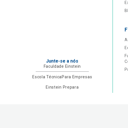
E
B
F
A
E
F
Junte-se a nós
C
Faculdade Einstein
P
Escola Técnica
Para Empresas
Einstein Prepara