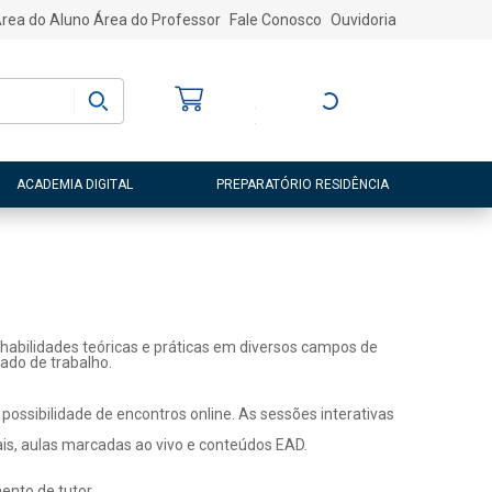
rea do Aluno
Área do Professor
Fale Conosco
Ouvidoria
Bem-vindo
(a)
Entre ou Cadastre-
se
ACADEMIA DIGITAL
PREPARATÓRIO RESIDÊNCIA
habilidades teóricas e práticas em diversos campos de
ado de trabalho.
ossibilidade de encontros online. As sessões interativas
ais, aulas marcadas ao vivo e conteúdos EAD.
nto de tutor.