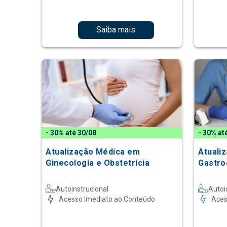
Saiba mais
- 30% até 30/08
- 30% at
Atualização Médica em
Atuali
Ginecologia e Obstetrícia
Gastro
Autoinstrucional
Autoi
Acesso Imediato ao Conteúdo
Aces