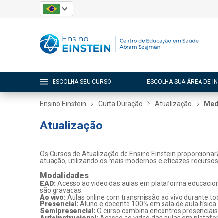
ESCOLHA SEU CURSO
ESCOLHA SUA ÁREA DE I
Ensino Einstein
Curta Duração
Atualização
Med
Atualização
Os Cursos de Atualização do Ensino Einstein proporcionar
atuação, utilizando os mais modernos e eficazes recurso
Modalidades
EAD:
Acesso ao video das aulas em plataforma educaciona
são gravadas.
Ao vivo:
Aulas online com transmissão ao vivo durante tod
Presencial:
Aluno e docente 100% em sala de aula física.
Semipresencial:
O curso combina encontros presenciais
Autoinstrucional:
Acesso ao video das aulas em platafo