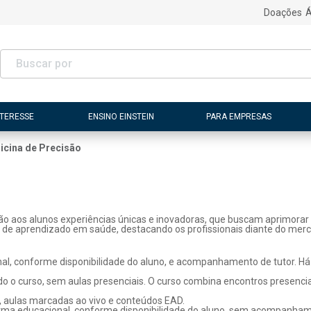
Doações
Á
NTERESSE
ENSINO EINSTEIN
PARA EMPRESAS
icina de Precisão
ão aos alunos experiências únicas e inovadoras, que buscam aprimorar 
s de aprendizado em saúde, destacando os profissionais diante do merc
l, conforme disponibilidade do aluno, e acompanhamento de tutor. Há p
o o curso, sem aulas presenciais. O curso combina encontros presenci
, aulas marcadas ao vivo e conteúdos EAD.
rma educacional, conforme disponibilidade do aluno, sem acompanhame