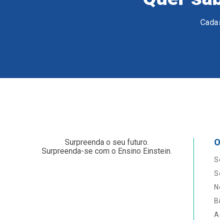
Cadas
O
Surpreenda o seu futuro.
Surpreenda-se com o Ensino Einstein.
S
S
N
B
A