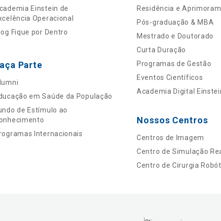
cademia Einstein de
Residência e Aprimora
xcelência Operacional
Pós-graduação & MBA
log Fique por Dentro
Mestrado e Doutorado
Curta Duração
aça Parte
Programas de Gestão
Eventos Científicos
lumni
Academia Digital Einstei
ducação em Saúde da População
undo de Estímulo ao
Nossos Centros
onhecimento
rogramas Internacionais
Centros de Imagem
Centro de Simulação Rea
Centro de Cirurgia Robót