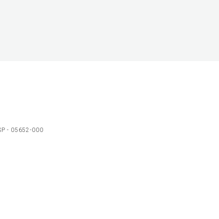
 SP - 05652-000
Ol
C
p