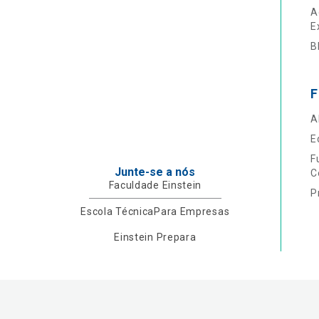
A
E
B
F
A
E
F
Junte-se a nós
C
Faculdade Einstein
P
Escola Técnica
Para Empresas
Einstein Prepara