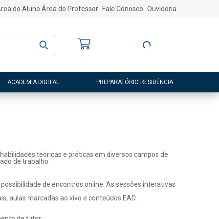
rea do Aluno
Área do Professor
Fale Conosco
Ouvidoria
Bem-vindo
(a)
Entre ou Cadastre-
se
ACADEMIA DIGITAL
PREPARATÓRIO RESIDÊNCIA
habilidades teóricas e práticas em diversos campos de
ado de trabalho.
ossibilidade de encontros online. As sessões interativas
ais, aulas marcadas ao vivo e conteúdos EAD.
nto de tutor.