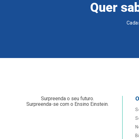
Quer sab
Cadas
O
Surpreenda o seu futuro.
Surpreenda-se com o Ensino Einstein.
S
S
N
B