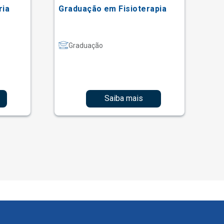
ria
Graduação em Fisioterapia
Gr
Graduação
Saiba mais