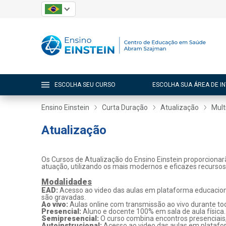
ESCOLHA SEU CURSO
ESCOLHA SUA ÁREA DE I
Ensino Einstein
Curta Duração
Atualização
Mult
Atualização
Os Cursos de Atualização do Ensino Einstein proporcionar
atuação, utilizando os mais modernos e eficazes recurso
Modalidades
EAD:
Acesso ao video das aulas em plataforma educaciona
são gravadas.
Ao vivo:
Aulas online com transmissão ao vivo durante tod
Presencial:
Aluno e docente 100% em sala de aula física.
Semipresencial:
O curso combina encontros presenciais
Autoinstrucional:
Acesso ao video das aulas em platafo