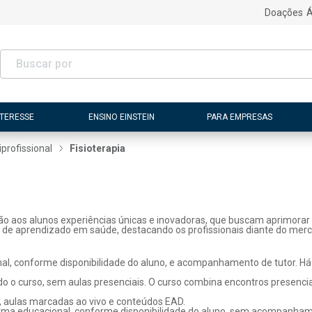
Doações
Á
NTERESSE
ENSINO EINSTEIN
PARA EMPRESAS
iprofissional
Fisioterapia
ão aos alunos experiências únicas e inovadoras, que buscam aprimorar 
s de aprendizado em saúde, destacando os profissionais diante do merc
l, conforme disponibilidade do aluno, e acompanhamento de tutor. Há p
o o curso, sem aulas presenciais. O curso combina encontros presenci
, aulas marcadas ao vivo e conteúdos EAD.
rma educacional, conforme disponibilidade do aluno, sem acompanhame