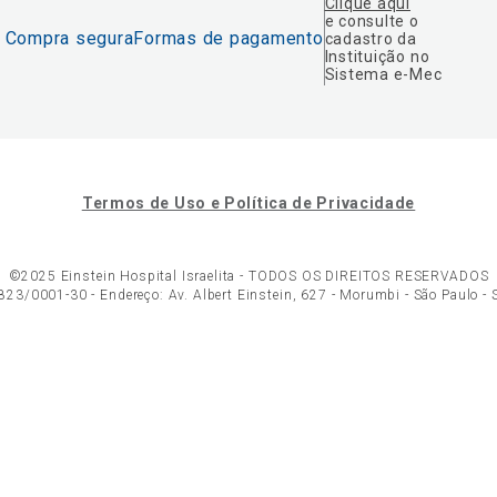
Clique aqui
e consulte o
Compra segura
Formas de pagamento
cadastro da
Instituição no
Sistema e-Mec
Termos de Uso e Política de Privacidade
©2025 Einstein Hospital Israelita -
TODOS OS DIREITOS RESERVADOS
23/0001-30 - Endereço: Av. Albert Einstein, 627 - Morumbi - São Paulo -