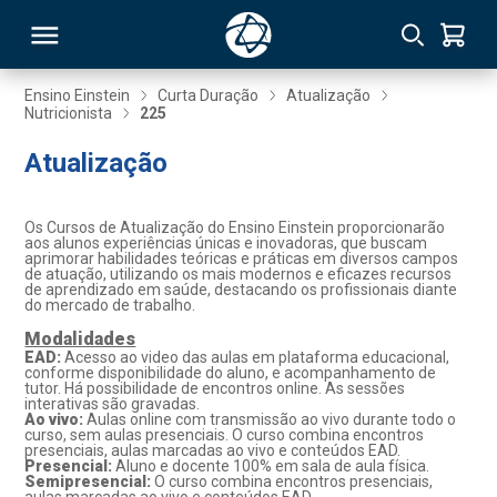
Ensino Einstein
Curta Duração
Atualização
Nutricionista
225
RSO
Atualização
TIVAS
Os Cursos de Atualização do Ensino Einstein proporcionarão
aos alunos experiências únicas e inovadoras, que buscam
S
IN
aprimorar habilidades teóricas e práticas em diversos campos
de atuação, utilizando os mais modernos e eficazes recursos
de aprendizado em saúde, destacando os profissionais diante
ONAL
do mercado de trabalho.
Modalidades
EAD:
Acesso ao video das aulas em plataforma educacional,
conforme disponibilidade do aluno, e acompanhamento de
tutor. Há possibilidade de encontros online. As sessões
 MBA
interativas são gravadas.
Ao vivo:
Aulas online com transmissão ao vivo durante todo o
curso, sem aulas presenciais. O curso combina encontros
presenciais, aulas marcadas ao vivo e conteúdos EAD.
Presencial:
Aluno e docente 100% em sala de aula física.
Semipresencial:
O curso combina encontros presenciais,
NTRO