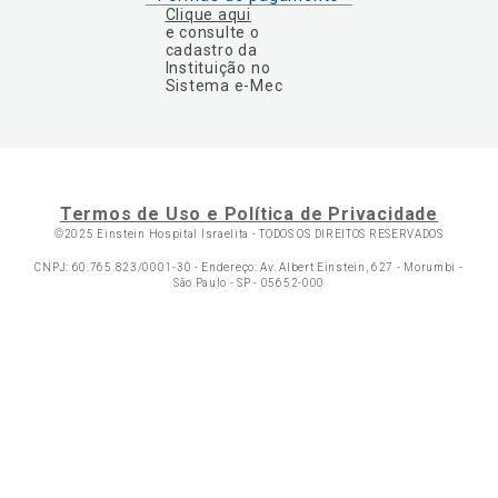
Clique aqui
e consulte o
cadastro da
Instituição no
Sistema e-Mec
Termos de Uso e Política de Privacidade
©2025 Einstein Hospital Israelita -
TODOS OS DIREITOS RESERVADOS
CNPJ: 60.765.823/0001-30 - Endereço: Av. Albert Einstein, 627 - Morumbi -
São Paulo - SP - 05652-000
Ol
C
p