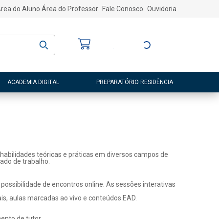
rea do Aluno
Área do Professor
Fale Conosco
Ouvidoria
Bem-vindo
(a)
Entre ou Cadastre-
se
ACADEMIA DIGITAL
PREPARATÓRIO RESIDÊNCIA
habilidades teóricas e práticas em diversos campos de
ado de trabalho.
ossibilidade de encontros online. As sessões interativas
ais, aulas marcadas ao vivo e conteúdos EAD.
nto de tutor.