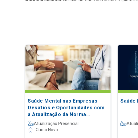
Saúde Mental nas Empresas -
Saúde 
Desafios e Oportunidades com
a Atualização da Norma
Regulamentadora 1: da Teoria à
Atualização Presencial
Atual
Prática
Curso Novo