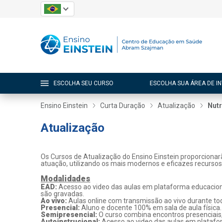
ESCOLHA SEU CURSO
ESCOLHA SUA ÁREA DE I
Ensino Einstein
Curta Duração
Atualização
Nutr
Atualização
Os Cursos de Atualização do Ensino Einstein proporcionar
atuação, utilizando os mais modernos e eficazes recurso
Modalidades
EAD:
Acesso ao video das aulas em plataforma educaciona
são gravadas.
Ao vivo:
Aulas online com transmissão ao vivo durante tod
Presencial:
Aluno e docente 100% em sala de aula física.
Semipresencial:
O curso combina encontros presenciais
Autoinstrucional:
Acesso ao video das aulas em platafo