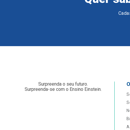
Cadas
O
Surpreenda o seu futuro.
Surpreenda-se com o Ensino Einstein.
S
S
N
B
A