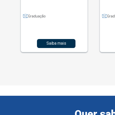
Graduação
Grad
Saiba mais
Quer sab