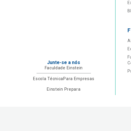
E
B
F
A
E
F
Junte-se a nós
C
Faculdade Einstein
P
Escola Técnica
Para Empresas
Einstein Prepara