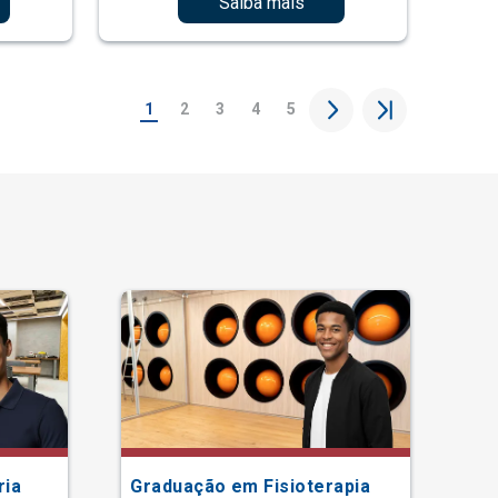
Saiba mais
1
2
3
4
5
ria
Graduação em Fisioterapia
Gr