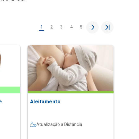
1
2
3
4
5
e
Aleitamento
Atualização a Distância