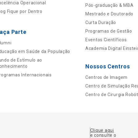
xcelência Operacional
Pós-graduação & MBA
log Fique por Dentro
Mestrado e Doutorado
Curta Duração
aça Parte
Programas de Gestão
Eventos Científicos
lumni
Academia Digital Einstei
ducação em Saúde da População
undo de Estímulo ao
Nossos Centros
onhecimento
rogramas Internacionais
Centros de Imagem
Centro de Simulação Rea
Centro de Cirurgia Robót
Clique aqui
e consulte o