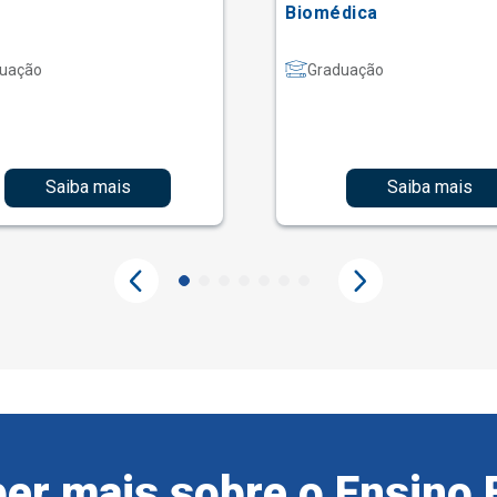
Biomédica
uação
Graduação
Saiba mais
Saiba mais
er mais sobre o Ensino 