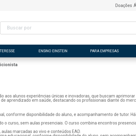
Doações
Á
NTERESSE
ENSINO EINSTEIN
PARA EMPRESAS
icionista
ão aos alunos experiências únicas e inovadoras, que buscam aprimorar 
s de aprendizado em saúde, destacando os profissionais diante do merc
l, conforme disponibilidade do aluno, e acompanhamento de tutor. Há p
o o curso, sem aulas presenciais. O curso combina encontros presenci
, aulas marcadas ao vivo e conteúdos EAD.
rma educacional, conforme disponibilidade do aluno, sem acompanhame