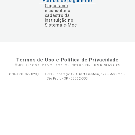
Formas de pagamento
Clique aqui
e consulte o
cadastro da
Instituição no
Sistema e-Mec
Termos de Uso e Política de Privacidade
©2025 Einstein Hospital Israelita -
TODOS OS DIREITOS RESERVADOS
CNPJ: 60.765.823/0001-30 - Endereço: Av. Albert Einstein, 627 - Morumbi -
São Paulo - SP - 05652-000
Ol
C
p