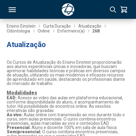
Ensino Einstein
Curta Duração
Atualização
Odontologia
Online
Enfermeiro(a)
268
RSO
Atualização
TIVAS
Os Cursos de Atualização do Ensino Einstein proporcionarão
aos alunos experiências únicas e inovadoras, que buscam
S
IN
aprimorar habilidades teóricas e práticas em diversos campos
de atuação, utilizando os mais modernos e eficazes recursos
de aprendizado em saúde, destacando os profissionais diante
ONAL
do mercado de trabalho.
Modalidades
EAD:
Acesso ao video das aulas em plataforma educacional,
conforme disponibilidade do aluno, e acompanhamento de
tutor. Há possibilidade de encontros online. As sessões
 MBA
interativas são gravadas.
Ao vivo:
Aulas online com transmissão ao vivo durante todo o
curso, sem aulas presenciais. O curso combina encontros
presenciais, aulas marcadas ao vivo e conteúdos EAD.
Presencial:
Aluno e docente 100% em sala de aula física.
Semipresencial:
O curso combina encontros presenciais,
NTRO