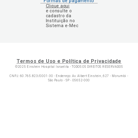
Formas de pagamento
Clique aqui
e consulte o
cadastro da
Instituição no
Sistema e-Mec
Termos de Uso e Política de Privacidade
©2025 Einstein Hospital Israelita -
TODOS OS DIREITOS RESERVADOS
CNPJ: 60.765.823/0001-30 - Endereço: Av. Albert Einstein, 627 - Morumbi -
São Paulo - SP - 05652-000
Ol
C
p