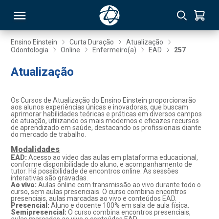
Ensino Einstein
Curta Duração
Atualização
Odontologia
Online
Enfermeiro(a)
EAD
257
RSO
Atualização
TIVAS
Os Cursos de Atualização do Ensino Einstein proporcionarão
aos alunos experiências únicas e inovadoras, que buscam
S
IN
aprimorar habilidades teóricas e práticas em diversos campos
de atuação, utilizando os mais modernos e eficazes recursos
de aprendizado em saúde, destacando os profissionais diante
ONAL
do mercado de trabalho.
Modalidades
EAD:
Acesso ao video das aulas em plataforma educacional,
conforme disponibilidade do aluno, e acompanhamento de
tutor. Há possibilidade de encontros online. As sessões
 MBA
interativas são gravadas.
Ao vivo:
Aulas online com transmissão ao vivo durante todo o
curso, sem aulas presenciais. O curso combina encontros
presenciais, aulas marcadas ao vivo e conteúdos EAD.
Presencial:
Aluno e docente 100% em sala de aula física.
Semipresencial:
O curso combina encontros presenciais,
NTRO