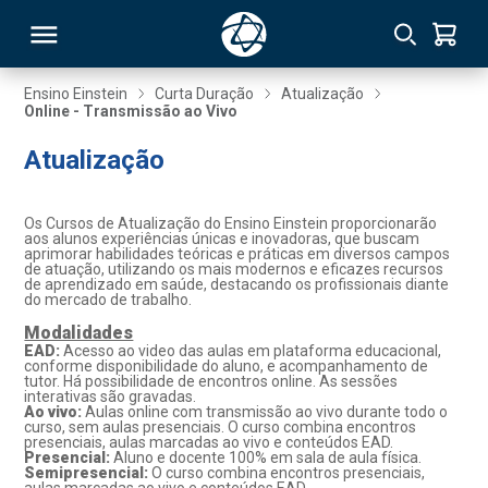
Ensino Einstein
Curta Duração
Atualização
Online - Transmissão ao Vivo
RSO
Atualização
TIVAS
Os Cursos de Atualização do Ensino Einstein proporcionarão
aos alunos experiências únicas e inovadoras, que buscam
S
IN
aprimorar habilidades teóricas e práticas em diversos campos
de atuação, utilizando os mais modernos e eficazes recursos
de aprendizado em saúde, destacando os profissionais diante
ONAL
do mercado de trabalho.
Modalidades
EAD:
Acesso ao video das aulas em plataforma educacional,
conforme disponibilidade do aluno, e acompanhamento de
tutor. Há possibilidade de encontros online. As sessões
 MBA
interativas são gravadas.
Ao vivo:
Aulas online com transmissão ao vivo durante todo o
curso, sem aulas presenciais. O curso combina encontros
presenciais, aulas marcadas ao vivo e conteúdos EAD.
Presencial:
Aluno e docente 100% em sala de aula física.
Semipresencial:
O curso combina encontros presenciais,
NTRO