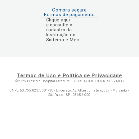
Compra segura
Formas de pagamento
Clique aqui
e consulte o
cadastro da
Instituição no
Sistema e-Mec
Termos de Uso e Política de Privacidade
©2025 Einstein Hospital Israelita -
TODOS OS DIREITOS RESERVADOS
CNPJ: 60.765.823/0001-30 - Endereço: Av. Albert Einstein, 627 - Morumbi -
São Paulo - SP - 05652-000
Ol