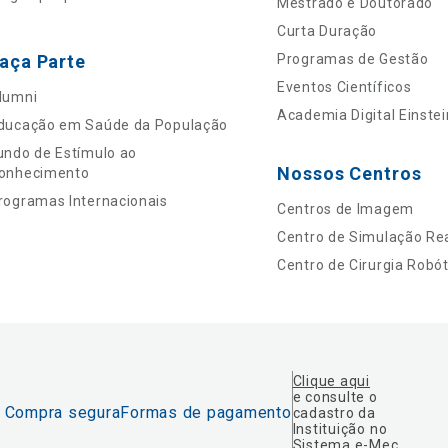
Mestrado e Doutorado
Curta Duração
aça Parte
Programas de Gestão
Eventos Científicos
lumni
Academia Digital Einstei
ducação em Saúde da População
undo de Estímulo ao
Nossos Centros
onhecimento
rogramas Internacionais
Centros de Imagem
Centro de Simulação Rea
Centro de Cirurgia Robót
Clique aqui
e consulte o
Compra segura
Formas de pagamento
cadastro da
Instituição no
Sistema e-Mec