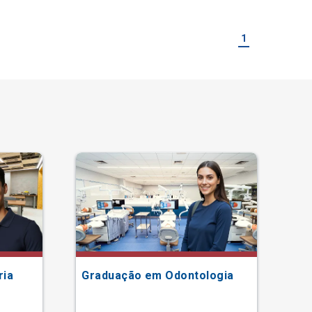
1
ria
Graduação em Odontologia
Gr