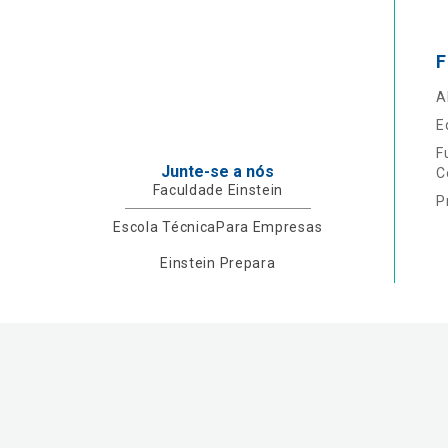
F
A
E
F
Junte-se a nós
C
Faculdade Einstein
P
Escola Técnica
Para Empresas
Einstein Prepara