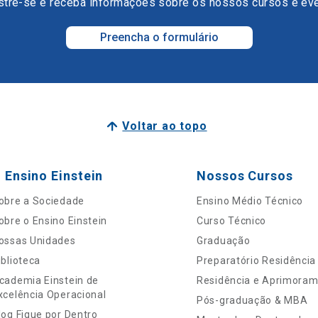
tre-se e receba informações sobre os nossos cursos e ev
Preencha o formulário
Voltar ao topo
 Ensino Einstein
Nossos Cursos
obre a Sociedade
Ensino Médio Técnico
obre o Ensino Einstein
Curso Técnico
ossas Unidades
Graduação
iblioteca
Preparatório Residência
cademia Einstein de
Residência e Aprimora
xcelência Operacional
Pós-graduação & MBA
log Fique por Dentro