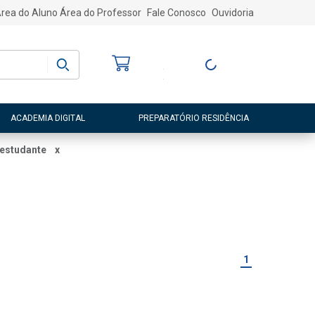
rea do Aluno
Área do Professor
Fale Conosco
Ouvidoria
Bem-vindo
(a)
Entre ou Cadastre-
se
ACADEMIA DIGITAL
PREPARATÓRIO RESIDÊNCIA
 estudante
x
1