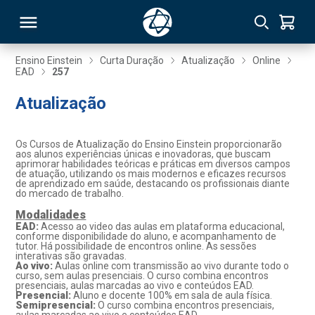
Ensino Einstein
Curta Duração
Atualização
Online
EAD
257
RSO
Atualização
TIVAS
Os Cursos de Atualização do Ensino Einstein proporcionarão
aos alunos experiências únicas e inovadoras, que buscam
S
IN
aprimorar habilidades teóricas e práticas em diversos campos
de atuação, utilizando os mais modernos e eficazes recursos
de aprendizado em saúde, destacando os profissionais diante
ONAL
do mercado de trabalho.
Modalidades
EAD:
Acesso ao video das aulas em plataforma educacional,
conforme disponibilidade do aluno, e acompanhamento de
tutor. Há possibilidade de encontros online. As sessões
 MBA
interativas são gravadas.
Ao vivo:
Aulas online com transmissão ao vivo durante todo o
curso, sem aulas presenciais. O curso combina encontros
presenciais, aulas marcadas ao vivo e conteúdos EAD.
Presencial:
Aluno e docente 100% em sala de aula física.
Semipresencial:
O curso combina encontros presenciais,
NTRO