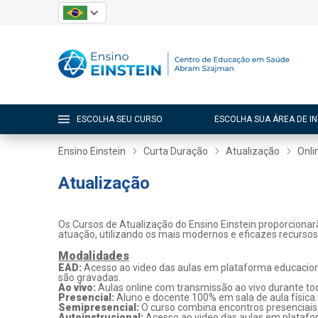
ESCOLHA SEU CURSO
ESCOLHA SUA ÁREA DE I
Ensino Einstein
Curta Duração
Atualização
Onli
Atualização
Os Cursos de Atualização do Ensino Einstein proporcionar
atuação, utilizando os mais modernos e eficazes recurso
Modalidades
EAD:
Acesso ao video das aulas em plataforma educaciona
são gravadas.
Ao vivo:
Aulas online com transmissão ao vivo durante tod
Presencial:
Aluno e docente 100% em sala de aula física.
Semipresencial:
O curso combina encontros presenciais
Autoinstrucional:
Acesso ao video das aulas em platafo