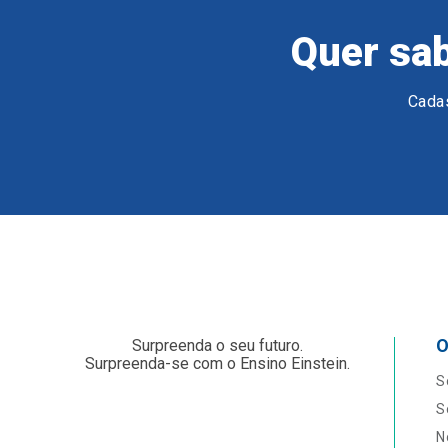
Quer sab
Cadas
O
Surpreenda o seu futuro.
Surpreenda-se com o Ensino Einstein.
S
S
N