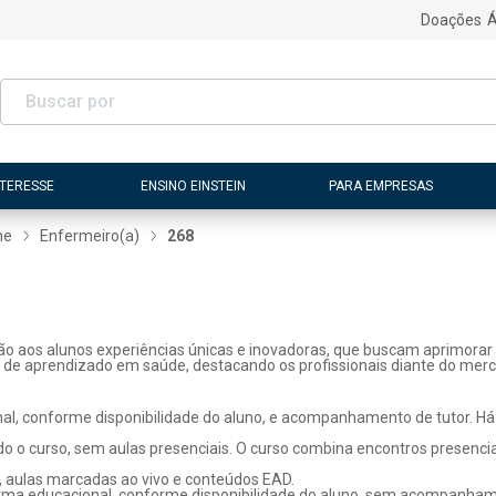
Doações
Á
NTERESSE
ENSINO EINSTEIN
PARA EMPRESAS
ne
Enfermeiro(a)
268
ão aos alunos experiências únicas e inovadoras, que buscam aprimorar 
s de aprendizado em saúde, destacando os profissionais diante do merc
l, conforme disponibilidade do aluno, e acompanhamento de tutor. Há p
o o curso, sem aulas presenciais. O curso combina encontros presenci
, aulas marcadas ao vivo e conteúdos EAD.
rma educacional, conforme disponibilidade do aluno, sem acompanhame