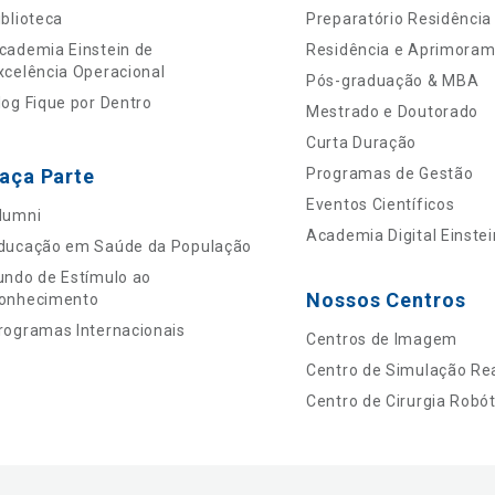
iblioteca
Preparatório Residência
cademia Einstein de
Residência e Aprimora
xcelência Operacional
Pós-graduação & MBA
log Fique por Dentro
Mestrado e Doutorado
Curta Duração
aça Parte
Programas de Gestão
Eventos Científicos
lumni
Academia Digital Einstei
ducação em Saúde da População
undo de Estímulo ao
Nossos Centros
onhecimento
rogramas Internacionais
Centros de Imagem
Centro de Simulação Rea
Centro de Cirurgia Robót