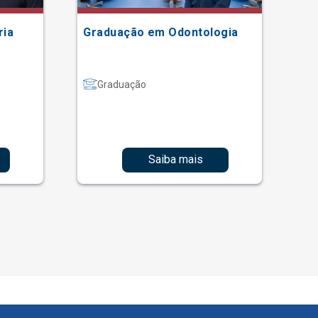
ria
Graduação em Odontologia
Gr
Graduação
Saiba mais