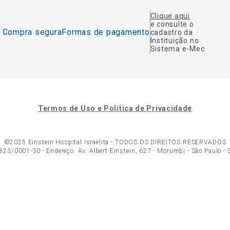
Clique aqui
e consulte o
Compra segura
Formas de pagamento
cadastro da
Instituição no
Sistema e-Mec
Termos de Uso e Política de Privacidade
©2025 Einstein Hospital Israelita -
TODOS OS DIREITOS RESERVADOS
23/0001-30 - Endereço: Av. Albert Einstein, 627 - Morumbi - São Paulo -