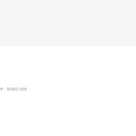
 SP - 05652-000
Ol