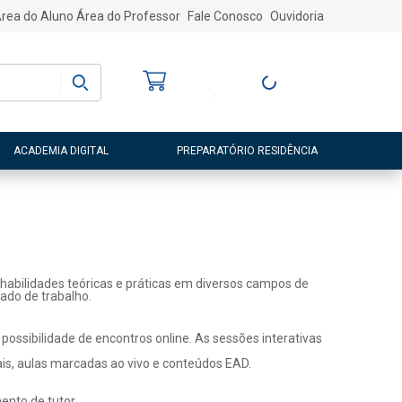
rea do Aluno
Área do Professor
Fale Conosco
Ouvidoria
Bem-vindo
(a)
Entre ou Cadastre-
se
ACADEMIA DIGITAL
PREPARATÓRIO RESIDÊNCIA
habilidades teóricas e práticas em diversos campos de
ado de trabalho.
ossibilidade de encontros online. As sessões interativas
ais, aulas marcadas ao vivo e conteúdos EAD.
nto de tutor.