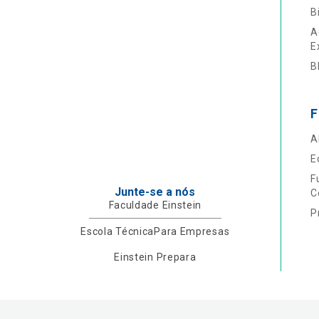
B
A
E
B
F
A
E
F
Junte-se a nós
C
Faculdade Einstein
P
Escola Técnica
Para Empresas
Einstein Prepara