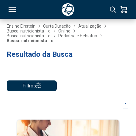
Ensino Einstein
Curta Duração
Atualização
Busca: nutricionista
x
Online
Busca: nutricionista
x
Pediatria e Hebiatria
RSO
Busca: nutricionista
x
Resultado da Busca
TIVAS
S
IN
ONAL
Filtros
1
 MBA
NTRO