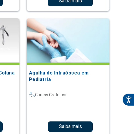
Saiba mais
Coluna
Agulha de Intraóssea em
Pediatria
Cursos Gratuitos
Saiba mais