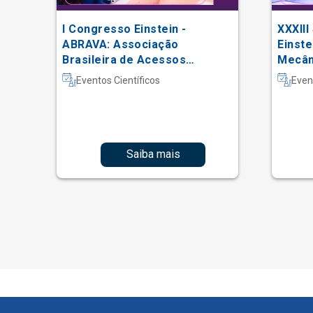
 da
I Congresso Einstein -
XXXIII
ABRAVA: Associação
Einste
Brasileira de Acessos
Mecâni
Vasculares
Intern
Eventos Científicos
Even
Fisiot
Intens
Saiba mais