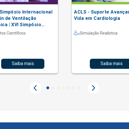
 Simpósio Internacional
ACLS - Suporte Avança
in de Ventilação
Vida em Cardiologia
ca | XVI Simpósio
acional Einstein de
tos Científicos
Simulação Realística
erapia em Terapia
iva
Saiba mais
Saiba mais