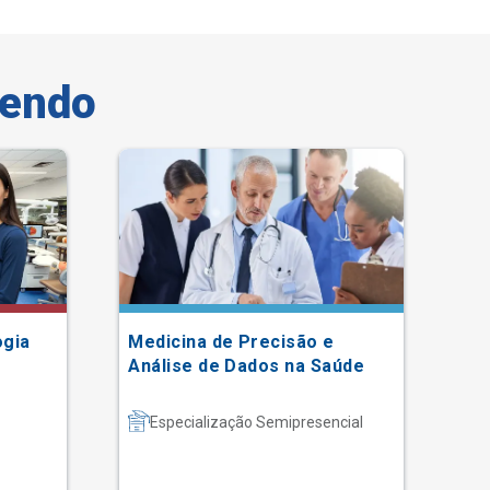
vendo
- 2
ogia
Medicina de Precisão e
In
Análise de Dados na Saúde
Qu
Especialização Semipresencial