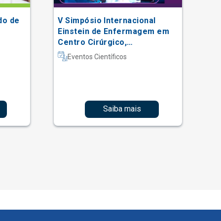
do de
V Simpósio Internacional
BL
Einstein de Enfermagem em
Centro Cirúrgico,
Recuperação Anestésica e
Eventos Científicos
Centro de Material e
Esterilização
Saiba mais