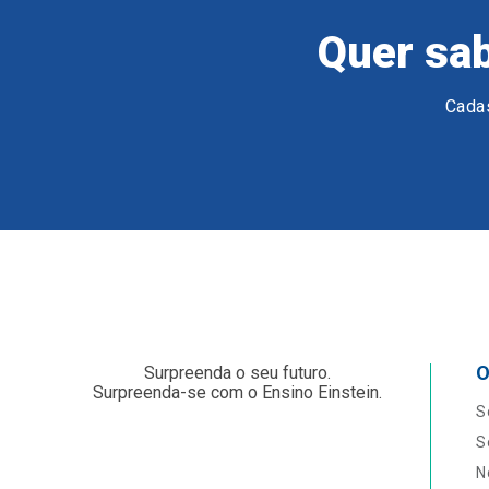
Quer sab
Cadas
O
Surpreenda o seu futuro.
Surpreenda-se com o Ensino Einstein.
S
S
N