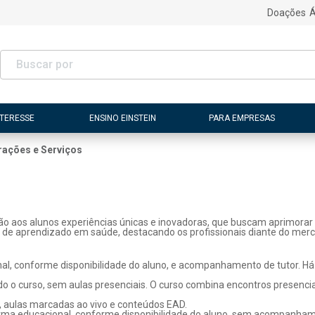
Doações
Á
NTERESSE
ENSINO EINSTEIN
PARA EMPRESAS
rações e Serviços
ão aos alunos experiências únicas e inovadoras, que buscam aprimorar 
s de aprendizado em saúde, destacando os profissionais diante do merc
l, conforme disponibilidade do aluno, e acompanhamento de tutor. Há p
o o curso, sem aulas presenciais. O curso combina encontros presenci
, aulas marcadas ao vivo e conteúdos EAD.
rma educacional, conforme disponibilidade do aluno, sem acompanhame