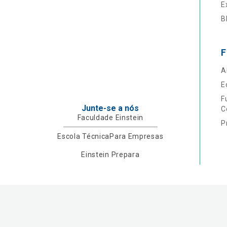
E
B
F
A
E
F
Junte-se a nós
C
Faculdade Einstein
P
Escola Técnica
Para Empresas
Einstein Prepara