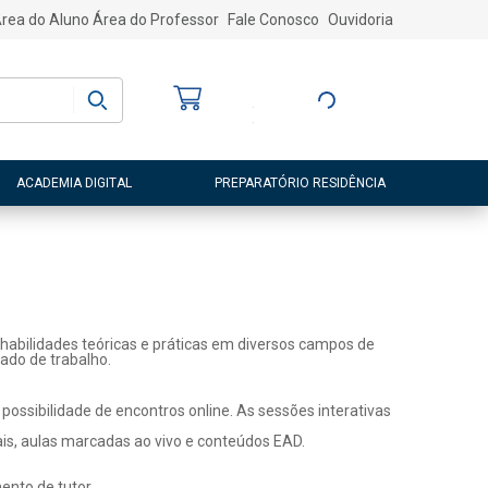
rea do Aluno
Área do Professor
Fale Conosco
Ouvidoria
Bem-vindo
(a)
Entre ou Cadastre-
se
ACADEMIA DIGITAL
PREPARATÓRIO RESIDÊNCIA
habilidades teóricas e práticas em diversos campos de
ado de trabalho.
ossibilidade de encontros online. As sessões interativas
ais, aulas marcadas ao vivo e conteúdos EAD.
nto de tutor.