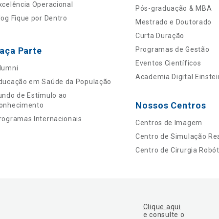
xcelência Operacional
Pós-graduação & MBA
log Fique por Dentro
Mestrado e Doutorado
Curta Duração
aça Parte
Programas de Gestão
Eventos Científicos
lumni
Academia Digital Einstei
ducação em Saúde da População
undo de Estímulo ao
Nossos Centros
onhecimento
rogramas Internacionais
Centros de Imagem
Centro de Simulação Rea
Centro de Cirurgia Robót
Clique aqui
e consulte o