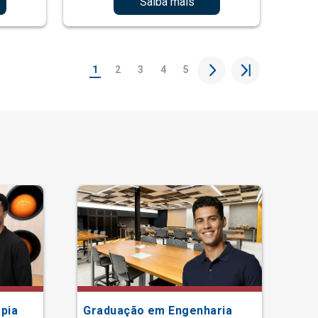
Saiba mais
1
2
3
4
5
pia
Graduação em Engenharia
Gr