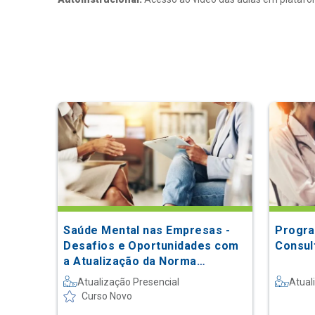
Saúde Mental nas Empresas -
Progra
Desafios e Oportunidades com
Consult
a Atualização da Norma
Regulamentadora 1: da Teoria à
Atualização Presencial
Atual
Prática
Curso Novo