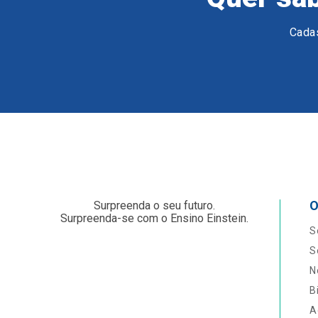
Cadas
O
Surpreenda o seu futuro.
Surpreenda-se com o Ensino Einstein.
S
S
N
B
A