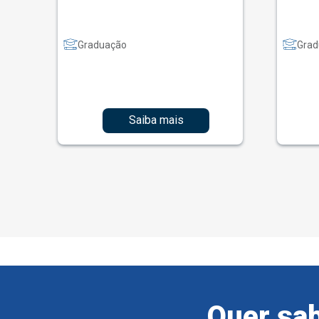
Graduação
Grad
Saiba mais
Quer sab