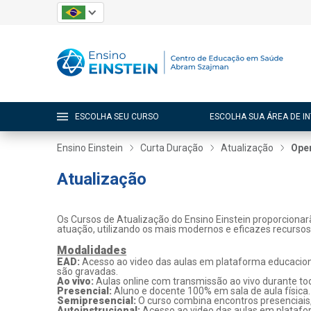
ESCOLHA SEU CURSO
ESCOLHA SUA ÁREA DE I
Ensino Einstein
Curta Duração
Atualização
Ope
Atualização
Os Cursos de Atualização do Ensino Einstein proporcionar
atuação, utilizando os mais modernos e eficazes recurso
Modalidades
EAD:
Acesso ao video das aulas em plataforma educaciona
são gravadas.
Ao vivo:
Aulas online com transmissão ao vivo durante tod
Presencial:
Aluno e docente 100% em sala de aula física.
Semipresencial:
O curso combina encontros presenciais
Autoinstrucional:
Acesso ao video das aulas em platafo