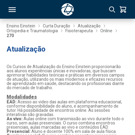
Ensino Einstein
Curta Duração
Atualização
Ortopedia e Traumatologia
Fisioterapeuta
Online
270
RSO
Atualização
TIVAS
Os Cursos de Atualização do Ensino Einstein proporcionarão
S
IN
aos alunos experiências únicas e inovadoras, que buscam
aprimorar habilidades teóricas e práticas em diversos campos
de atuação, utilizando os mais modernos e eficazes recursos
ONAL
de aprendizado em saúde, destacando os profissionais diante
do mercado de trabalho.
Modalidades
EAD:
Acesso ao video das aulas em plataforma educacional,
conforme disponibilidade do aluno, e acompanhamento de
 MBA
tutor. Há possibilidade de encontros online. As sessões
interativas são gravadas.
Ao vivo:
Aulas online com transmissão ao vivo durante todo o
curso, sem aulas presenciais. O curso combina encontros
presenciais, aulas marcadas ao vivo e conteúdos EAD.
Presencial:
Aluno e docente 100% em sala de aula física.
NTRO