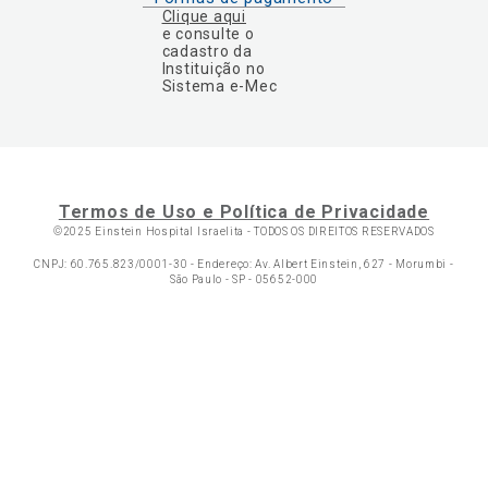
Clique aqui
e consulte o
cadastro da
Instituição no
Sistema e-Mec
Termos de Uso e Política de Privacidade
©2025 Einstein Hospital Israelita -
TODOS OS DIREITOS RESERVADOS
CNPJ: 60.765.823/0001-30 - Endereço: Av. Albert Einstein, 627 - Morumbi -
São Paulo - SP - 05652-000
Ol
C
p