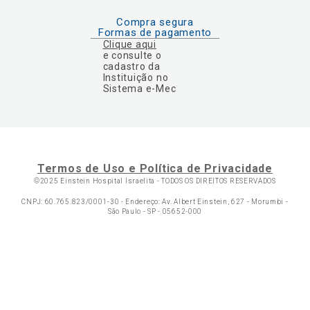
Compra segura
Formas de pagamento
Clique aqui
e consulte o
cadastro da
Instituição no
Sistema e-Mec
Termos de Uso e Política de Privacidade
©2025 Einstein Hospital Israelita -
TODOS OS DIREITOS RESERVADOS
CNPJ: 60.765.823/0001-30 - Endereço: Av. Albert Einstein, 627 - Morumbi -
São Paulo - SP - 05652-000
Ol