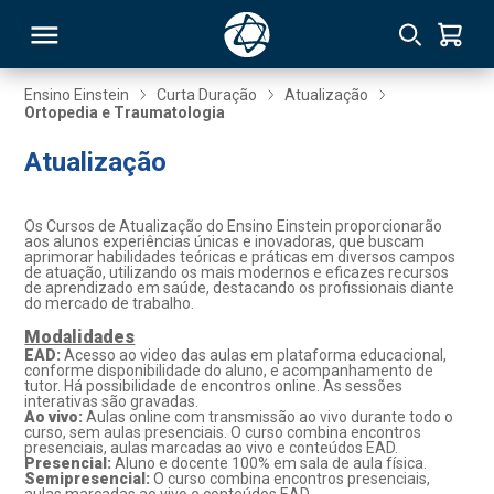
Ensino Einstein
Curta Duração
Atualização
Ortopedia e Traumatologia
RSO
Atualização
TIVAS
Os Cursos de Atualização do Ensino Einstein proporcionarão
aos alunos experiências únicas e inovadoras, que buscam
S
IN
aprimorar habilidades teóricas e práticas em diversos campos
de atuação, utilizando os mais modernos e eficazes recursos
de aprendizado em saúde, destacando os profissionais diante
ONAL
do mercado de trabalho.
Modalidades
EAD:
Acesso ao video das aulas em plataforma educacional,
conforme disponibilidade do aluno, e acompanhamento de
tutor. Há possibilidade de encontros online. As sessões
 MBA
interativas são gravadas.
Ao vivo:
Aulas online com transmissão ao vivo durante todo o
curso, sem aulas presenciais. O curso combina encontros
presenciais, aulas marcadas ao vivo e conteúdos EAD.
Presencial:
Aluno e docente 100% em sala de aula física.
Semipresencial:
O curso combina encontros presenciais,
NTRO