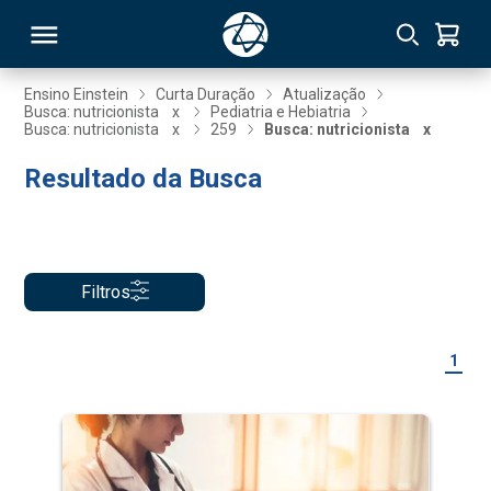
Ensino Einstein
Curta Duração
Atualização
Busca: nutricionista
x
Pediatria e Hebiatria
Busca: nutricionista
x
259
Busca: nutricionista
x
RSO
Resultado da Busca
TIVAS
S
IN
Filtros
ONAL
1
 MBA
NTRO