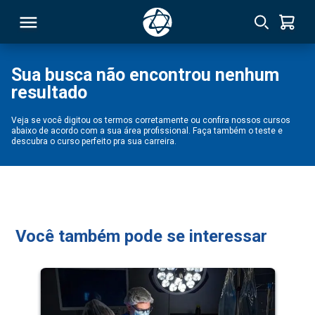
Sua busca não encontrou nenhum
resultado
RSO
Veja se você digitou os termos corretamente ou confira nossos cursos
abaixo de acordo com a sua área profissional. Faça também o teste e
TIVAS
descubra o curso perfeito pra sua carreira.
S
IN
ONAL
Você também pode se interessar
 MBA
NTRO