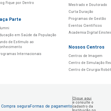
log Fique por Dentro
Mestrado e Doutorado
Curta Duração
aça Parte
Programas de Gestão
Eventos Científicos
lumni
Academia Digital Einstei
ducação em Saúde da População
undo de Estímulo ao
Nossos Centros
onhecimento
rogramas Internacionais
Centros de Imagem
Centro de Simulação Rea
Centro de Cirurgia Robót
Clique aqui
e consulte o
Compra segura
Formas de pagamento
cadastro da
Instituição no