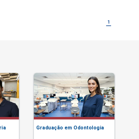
1
ria
Graduação em Odontologia
Gr