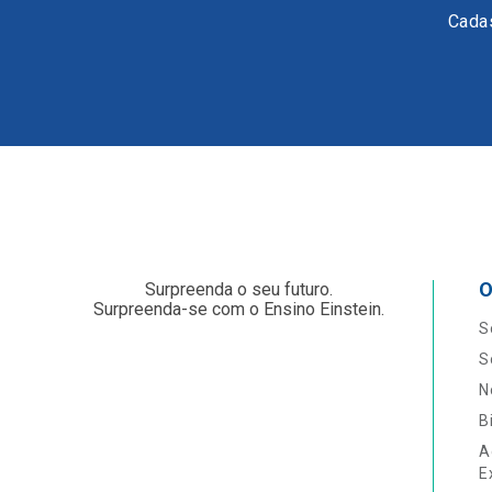
Cadas
O
Surpreenda o seu futuro.
Surpreenda-se com o Ensino Einstein.
S
S
N
B
A
E