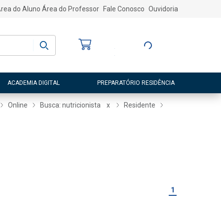
rea do Aluno
Área do Professor
Fale Conosco
Ouvidoria
Bem-vindo
(a)
Entre ou Cadastre-
se
ACADEMIA DIGITAL
PREPARATÓRIO RESIDÊNCIA
Online
Busca: nutricionista
x
Residente
1