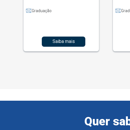
Graduação
Grad
Saiba mais
Quer sab