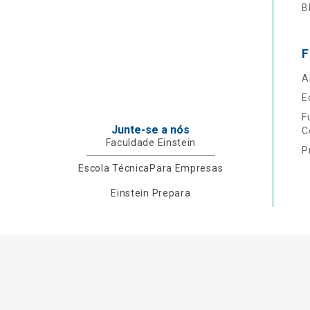
B
F
A
E
F
Junte-se a nós
C
Faculdade Einstein
P
Escola Técnica
Para Empresas
Einstein Prepara