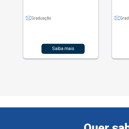
Graduação
Grad
Saiba mais
Quer sab