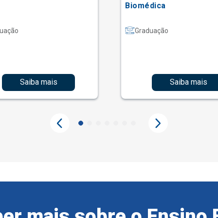
Biomédica
uação
Graduação
Saiba mais
Saiba mais
er mais sobre o Ensino 