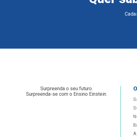
Cadas
O
Surpreenda o seu futuro.
Surpreenda-se com o Ensino Einstein.
S
S
N
B
A