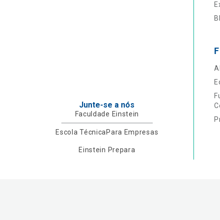
E
B
F
A
E
F
Junte-se a nós
C
Faculdade Einstein
P
Escola Técnica
Para Empresas
Einstein Prepara