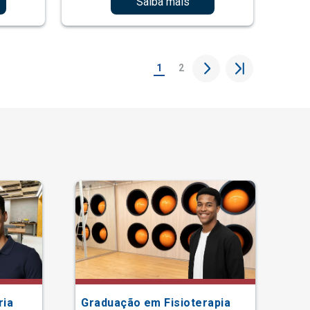
Saiba mais
1
2
ria
Graduação em Fisioterapia
Gr