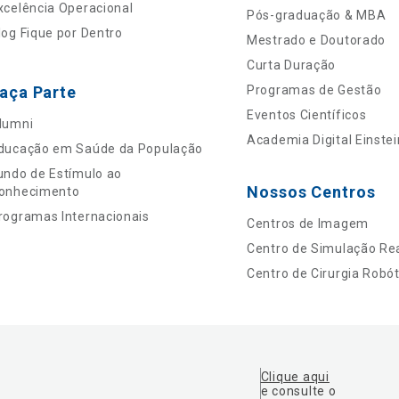
xcelência Operacional
Pós-graduação & MBA
log Fique por Dentro
Mestrado e Doutorado
Curta Duração
aça Parte
Programas de Gestão
Eventos Científicos
lumni
Academia Digital Einstei
ducação em Saúde da População
undo de Estímulo ao
Nossos Centros
onhecimento
rogramas Internacionais
Centros de Imagem
Centro de Simulação Rea
Centro de Cirurgia Robót
Clique aqui
e consulte o