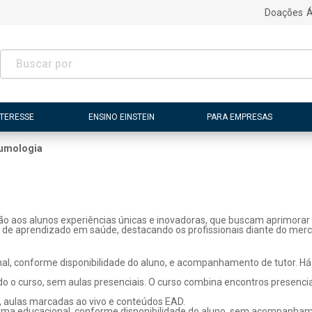
Doações
Á
NTERESSE
ENSINO EINSTEIN
PARA EMPRESAS
umologia
ão aos alunos experiências únicas e inovadoras, que buscam aprimorar 
s de aprendizado em saúde, destacando os profissionais diante do merc
l, conforme disponibilidade do aluno, e acompanhamento de tutor. Há p
o o curso, sem aulas presenciais. O curso combina encontros presenci
, aulas marcadas ao vivo e conteúdos EAD.
rma educacional, conforme disponibilidade do aluno, sem acompanhame