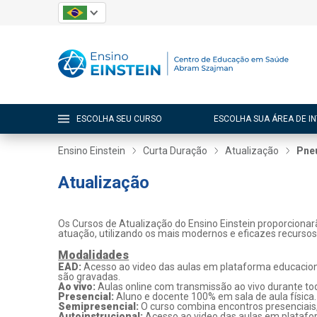
ESCOLHA SEU CURSO
ESCOLHA SUA ÁREA DE I
Ensino Einstein
Curta Duração
Atualização
Pne
Atualização
Os Cursos de Atualização do Ensino Einstein proporcionar
atuação, utilizando os mais modernos e eficazes recurso
Modalidades
EAD:
Acesso ao video das aulas em plataforma educaciona
são gravadas.
Ao vivo:
Aulas online com transmissão ao vivo durante tod
Presencial:
Aluno e docente 100% em sala de aula física.
Semipresencial:
O curso combina encontros presenciais
Autoinstrucional:
Acesso ao video das aulas em platafo