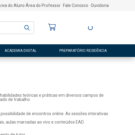
rea do Aluno
Área do Professor
Fale Conosco
Ouvidoria
Bem-vindo
(a)
Entre ou Cadastre-
se
ACADEMIA DIGITAL
PREPARATÓRIO RESIDÊNCIA
habilidades teóricas e práticas em diversos campos de
ado de trabalho.
ossibilidade de encontros online. As sessões interativas
ais, aulas marcadas ao vivo e conteúdos EAD.
nto de tutor.