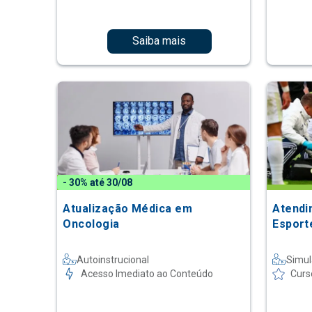
Saiba mais
- 30% até 30/08
Atualização Médica em
Atendi
Oncologia
Esport
Autoinstrucional
Simul
Acesso Imediato ao Conteúdo
Curs