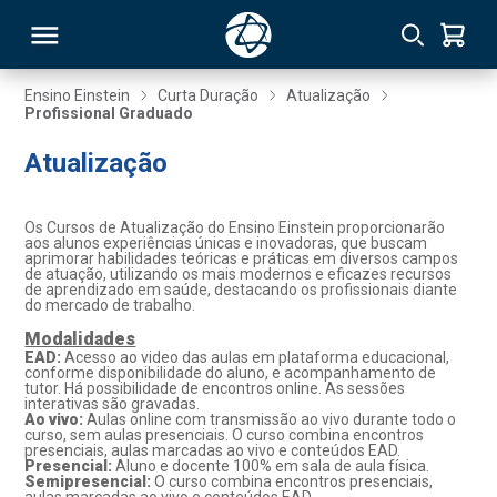
Ensino Einstein
Curta Duração
Atualização
Profissional Graduado
RSO
Atualização
TIVAS
Os Cursos de Atualização do Ensino Einstein proporcionarão
aos alunos experiências únicas e inovadoras, que buscam
S
IN
aprimorar habilidades teóricas e práticas em diversos campos
de atuação, utilizando os mais modernos e eficazes recursos
de aprendizado em saúde, destacando os profissionais diante
ONAL
do mercado de trabalho.
Modalidades
EAD:
Acesso ao video das aulas em plataforma educacional,
conforme disponibilidade do aluno, e acompanhamento de
tutor. Há possibilidade de encontros online. As sessões
 MBA
interativas são gravadas.
Ao vivo:
Aulas online com transmissão ao vivo durante todo o
curso, sem aulas presenciais. O curso combina encontros
presenciais, aulas marcadas ao vivo e conteúdos EAD.
Presencial:
Aluno e docente 100% em sala de aula física.
Semipresencial:
O curso combina encontros presenciais,
NTRO