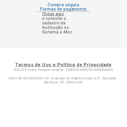
Compra segura
Formas de pagamento
Clique aqui
e consulte o
cadastro da
Instituição no
Sistema e-Mec
Termos de Uso e Política de Privacidade
©2025 Einstein Hospital Israelita -
TODOS OS DIREITOS RESERVADOS
CNPJ: 60.765.823/0001-30 - Endereço: Av. Albert Einstein, 627 - Morumbi -
São Paulo - SP - 05652-000
Ol
C