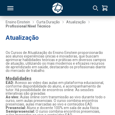
Ensino Einstein
Curta Duração
Atualização
Profissional Nível Técnico
RSO
Atualização
TIVAS
Os Cursos de Atualização do Ensino Einstein proporcionarão
aos alunos experiências únicas e inovadoras, que buscam
S
IN
aprimorar habilidades teóricas e práticas em diversos campos
de atuação, utilizando os mais modernos e eficazes recursos
de aprendizado em saúde, destacando os profissionais diante
ONAL
do mercado de trabalho.
Modalidades
EAD:
Acesso ao video das aulas em plataforma educacional,
conforme disponibilidade do aluno, e acompanhamento de
tutor. Há possibilidade de encontros online. As sessões
 MBA
interativas são gravadas.
Ao vivo:
Aulas online com transmissão ao vivo durante todo o
curso, sem aulas presenciais. O curso combina encontros
presenciais, aulas marcadas ao vivo e conteúdos EAD.
Presencial:
Aluno e docente 100% em sala de aula física.
Semipresencial:
O curso combina encontros presenciais,
NTRO