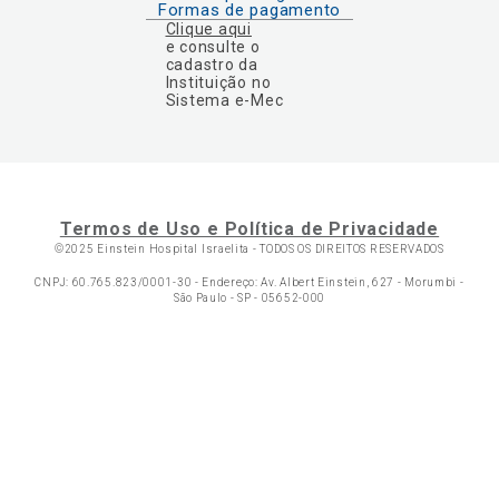
Formas de pagamento
Clique aqui
e consulte o
cadastro da
Instituição no
Sistema e-Mec
Termos de Uso e Política de Privacidade
©2025 Einstein Hospital Israelita -
TODOS OS DIREITOS RESERVADOS
CNPJ: 60.765.823/0001-30 - Endereço: Av. Albert Einstein, 627 - Morumbi -
São Paulo - SP - 05652-000
Ol
C
p