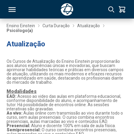
Ensino Einstein
Curta Duração
Atualização
Psicólogo(a)
RSO
Atualização
TIVAS
Os Cursos de Atualização do Ensino Einstein proporcionarão
aos alunos experiências únicas e inovadoras, que buscam
S
IN
aprimorar habilidades teóricas e práticas em diversos campos
de atuação, utilizando os mais modernos e eficazes recursos
de aprendizado em saúde, destacando os profissionais diante
ONAL
do mercado de trabalho.
Modalidades
EAD:
Acesso ao video das aulas em plataforma educacional,
conforme disponibilidade do aluno, e acompanhamento de
tutor. Há possibilidade de encontros online. As sessões
 MBA
interativas são gravadas.
Ao vivo:
Aulas online com transmissão ao vivo durante todo o
curso, sem aulas presenciais. O curso combina encontros
presenciais, aulas marcadas ao vivo e conteúdos EAD.
Presencial:
Aluno e docente 100% em sala de aula física.
Semipresencial:
O curso combina encontros presenciais,
NTRO