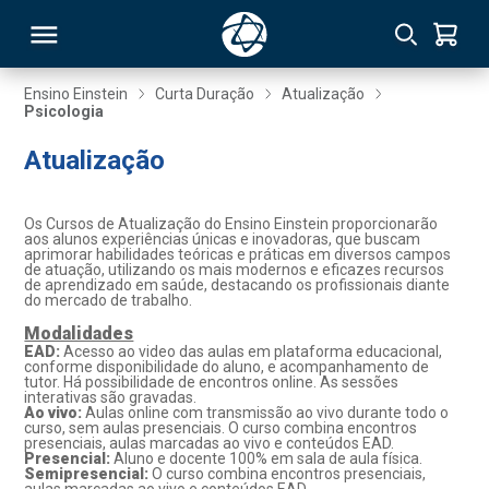
Ensino Einstein
Curta Duração
Atualização
Psicologia
RSO
Atualização
TIVAS
Os Cursos de Atualização do Ensino Einstein proporcionarão
aos alunos experiências únicas e inovadoras, que buscam
S
IN
aprimorar habilidades teóricas e práticas em diversos campos
de atuação, utilizando os mais modernos e eficazes recursos
de aprendizado em saúde, destacando os profissionais diante
ONAL
do mercado de trabalho.
Modalidades
EAD:
Acesso ao video das aulas em plataforma educacional,
conforme disponibilidade do aluno, e acompanhamento de
tutor. Há possibilidade de encontros online. As sessões
 MBA
interativas são gravadas.
Ao vivo:
Aulas online com transmissão ao vivo durante todo o
curso, sem aulas presenciais. O curso combina encontros
presenciais, aulas marcadas ao vivo e conteúdos EAD.
Presencial:
Aluno e docente 100% em sala de aula física.
Semipresencial:
O curso combina encontros presenciais,
NTRO