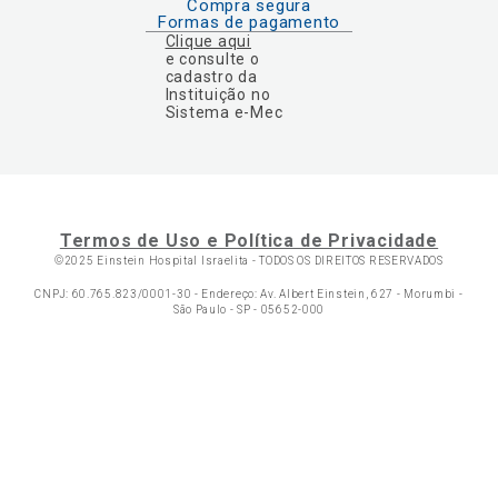
Compra segura
Formas de pagamento
Clique aqui
e consulte o
cadastro da
Instituição no
Sistema e-Mec
Termos de Uso e Política de Privacidade
©2025 Einstein Hospital Israelita -
TODOS OS DIREITOS RESERVADOS
CNPJ: 60.765.823/0001-30 - Endereço: Av. Albert Einstein, 627 - Morumbi -
São Paulo - SP - 05652-000
Ol
C