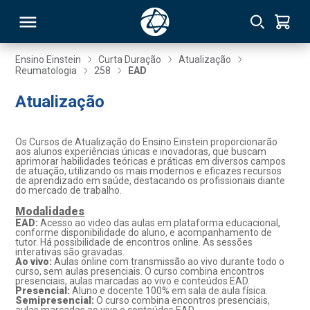
Ensino Einstein
Curta Duração
Atualização
Reumatologia
258
EAD
RSO
Atualização
TIVAS
Os Cursos de Atualização do Ensino Einstein proporcionarão
aos alunos experiências únicas e inovadoras, que buscam
S
IN
aprimorar habilidades teóricas e práticas em diversos campos
de atuação, utilizando os mais modernos e eficazes recursos
de aprendizado em saúde, destacando os profissionais diante
ONAL
do mercado de trabalho.
Modalidades
EAD:
Acesso ao video das aulas em plataforma educacional,
conforme disponibilidade do aluno, e acompanhamento de
tutor. Há possibilidade de encontros online. As sessões
 MBA
interativas são gravadas.
Ao vivo:
Aulas online com transmissão ao vivo durante todo o
curso, sem aulas presenciais. O curso combina encontros
presenciais, aulas marcadas ao vivo e conteúdos EAD.
Presencial:
Aluno e docente 100% em sala de aula física.
Semipresencial:
O curso combina encontros presenciais,
NTRO