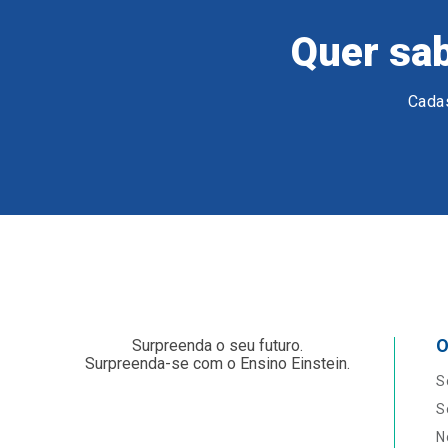
Quer sab
Cadas
O
Surpreenda o seu futuro.
Surpreenda-se com o Ensino Einstein.
S
S
N