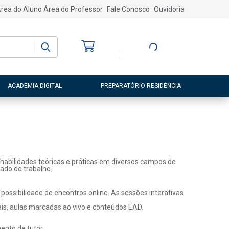
rea do Aluno
Área do Professor
Fale Conosco
Ouvidoria
Bem-vindo
(a)
Entre ou Cadastre-
se
ACADEMIA DIGITAL
PREPARATÓRIO RESIDÊNCIA
habilidades teóricas e práticas em diversos campos de
ado de trabalho.
ossibilidade de encontros online. As sessões interativas
ais, aulas marcadas ao vivo e conteúdos EAD.
nto de tutor.