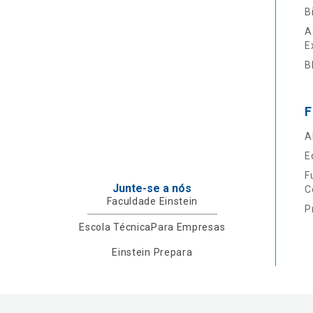
B
A
E
B
F
A
E
F
Junte-se a nós
C
Faculdade Einstein
P
Escola Técnica
Para Empresas
Einstein Prepara