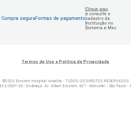
Clique aqui
e consulte o
Compra segura
Formas de pagamento
cadastro da
Instituição no
Sistema e-Mec
Termos de Uso e Política de Privacidade
©2025 Einstein Hospital Israelita -
TODOS OS DIREITOS RESERVADOS
23/0001-30 - Endereço: Av. Albert Einstein, 627 - Morumbi - São Paulo -