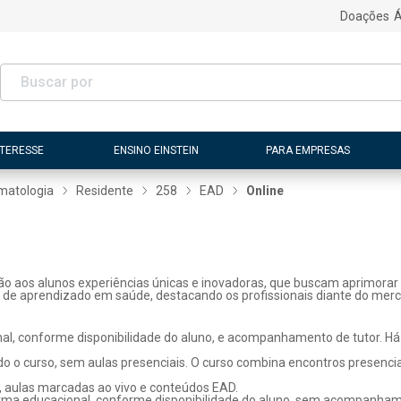
Doações
Á
NTERESSE
ENSINO EINSTEIN
PARA EMPRESAS
matologia
Residente
258
EAD
Online
ão aos alunos experiências únicas e inovadoras, que buscam aprimorar 
s de aprendizado em saúde, destacando os profissionais diante do merc
l, conforme disponibilidade do aluno, e acompanhamento de tutor. Há p
o o curso, sem aulas presenciais. O curso combina encontros presenci
, aulas marcadas ao vivo e conteúdos EAD.
rma educacional, conforme disponibilidade do aluno, sem acompanhame