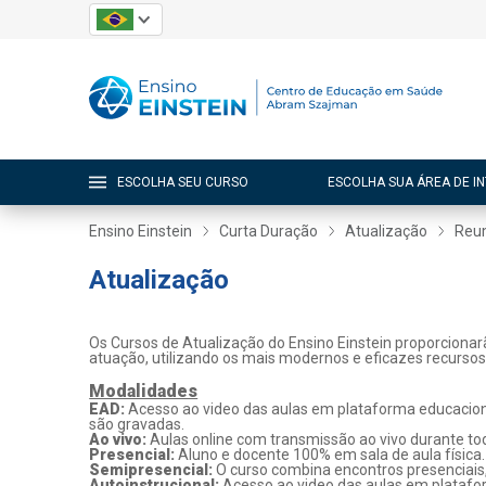
ESCOLHA SEU CURSO
ESCOLHA SUA ÁREA DE I
Ensino Einstein
Curta Duração
Atualização
Reu
Atualização
Os Cursos de Atualização do Ensino Einstein proporcionar
atuação, utilizando os mais modernos e eficazes recurso
Modalidades
EAD:
Acesso ao video das aulas em plataforma educaciona
são gravadas.
Ao vivo:
Aulas online com transmissão ao vivo durante tod
Presencial:
Aluno e docente 100% em sala de aula física.
Semipresencial:
O curso combina encontros presenciais
Autoinstrucional:
Acesso ao video das aulas em platafo