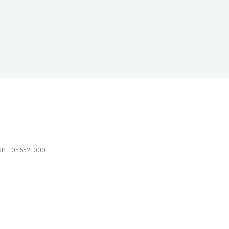
 SP - 05652-000
Ol