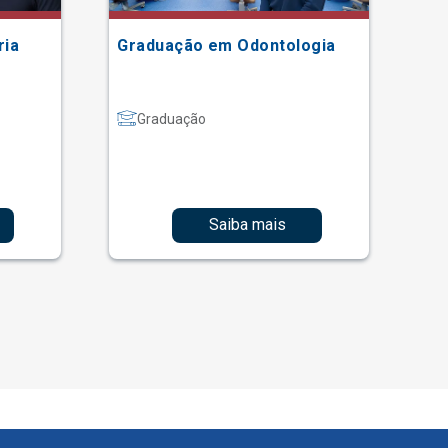
ria
Graduação em Odontologia
Gr
Graduação
Saiba mais