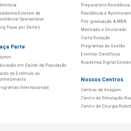
iblioteca
Preparatório Residência
cademia Einstein de
Residência e Aprimora
xcelência Operacional
Pós-graduação & MBA
log Fique por Dentro
Mestrado e Doutorado
Curta Duração
aça Parte
Programas de Gestão
Eventos Científicos
lumni
Academia Digital Einstei
ducação em Saúde da População
undo de Estímulo ao
Nossos Centros
onhecimento
rogramas Internacionais
Centros de Imagem
Centro de Simulação Rea
Centro de Cirurgia Robót