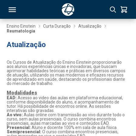
Ensino Einstein
Curta Duração
Atualização
Reumatologia
RSO
Atualização
TIVAS
Os Cursos de Atualização do Ensino Einstein proporcionarão
aos alunos experiências únicas e inovadoras, que buscam
S
IN
aprimorar habilidades teóricas e práticas em diversos campos
de atuação, utilizando os mais modernos e eficazes recursos
de aprendizado em saúde, destacando os profissionais diante
ONAL
do mercado de trabalho.
Modalidades
EAD:
Acesso ao video das aulas em plataforma educacional,
conforme disponibilidade do aluno, e acompanhamento de
tutor. Há possibilidade de encontros online. As sessões
 MBA
interativas são gravadas.
Ao vivo:
Aulas online com transmissão ao vivo durante todo o
curso, sem aulas presenciais. O curso combina encontros
presenciais, aulas marcadas ao vivo e conteúdos EAD.
Presencial:
Aluno e docente 100% em sala de aula física.
Semipresencial:
O curso combina encontros presenciais,
NTRO