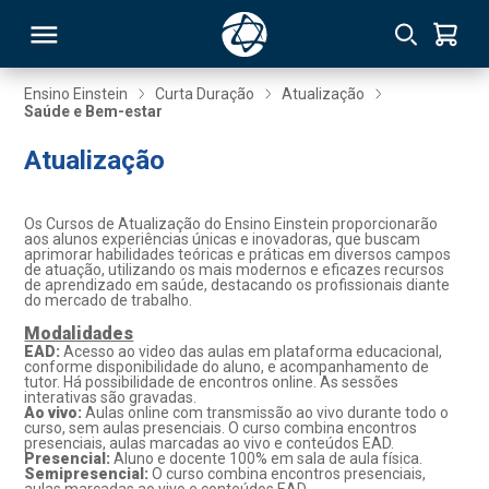
Ensino Einstein
Curta Duração
Atualização
Saúde e Bem-estar
RSO
Atualização
TIVAS
Os Cursos de Atualização do Ensino Einstein proporcionarão
aos alunos experiências únicas e inovadoras, que buscam
S
IN
aprimorar habilidades teóricas e práticas em diversos campos
de atuação, utilizando os mais modernos e eficazes recursos
de aprendizado em saúde, destacando os profissionais diante
ONAL
do mercado de trabalho.
Modalidades
EAD:
Acesso ao video das aulas em plataforma educacional,
conforme disponibilidade do aluno, e acompanhamento de
tutor. Há possibilidade de encontros online. As sessões
 MBA
interativas são gravadas.
Ao vivo:
Aulas online com transmissão ao vivo durante todo o
curso, sem aulas presenciais. O curso combina encontros
presenciais, aulas marcadas ao vivo e conteúdos EAD.
Presencial:
Aluno e docente 100% em sala de aula física.
Semipresencial:
O curso combina encontros presenciais,
NTRO