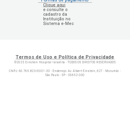
Clique aqui
e consulte o
cadastro da
Instituição no
Sistema e-Mec
Termos de Uso e Política de Privacidade
©2025 Einstein Hospital Israelita -
TODOS OS DIREITOS RESERVADOS
CNPJ: 60.765.823/0001-30 - Endereço: Av. Albert Einstein, 627 - Morumbi -
São Paulo - SP - 05652-000
Ol
C
p