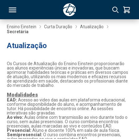
Ensino Einstein
Curta Duração
Atualização
Secretária
RSO
Atualização
TIVAS
Os Cursos de Atualização do Ensino Einstein proporcionarão
aos alunos experiências únicas e inovadoras, que buscam
S
IN
aprimorar habilidades teóricas e práticas em diversos campos
de atuação, utilizando os mais modernos e eficazes recursos
de aprendizado em saúde, destacando os profissionais diante
ONAL
do mercado de trabalho.
Modalidades
EAD:
Acesso ao video das aulas em plataforma educacional,
conforme disponibilidade do aluno, e acompanhamento de
tutor. Há possibilidade de encontros online. As sessões
 MBA
interativas são gravadas.
Ao vivo:
Aulas online com transmissão ao vivo durante todo o
curso, sem aulas presenciais. O curso combina encontros
presenciais, aulas marcadas ao vivo e conteúdos EAD.
Presencial:
Aluno e docente 100% em sala de aula física.
Semipresencial:
O curso combina encontros presenciais,
NTRO