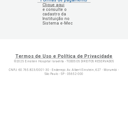
Clique aqui
e consulte o
cadastro da
Instituição no
Sistema e-Mec
Termos de Uso e Política de Privacidade
©2025 Einstein Hospital Israelita -
TODOS OS DIREITOS RESERVADOS
CNPJ: 60.765.823/0001-30 - Endereço: Av. Albert Einstein, 627 - Morumbi -
São Paulo - SP - 05652-000
Ol
C
p