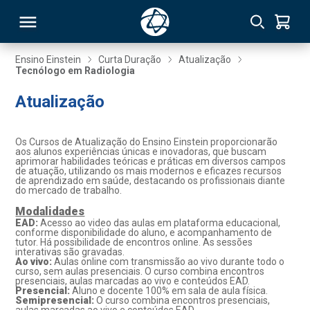
Ensino Einstein
Curta Duração
Atualização
Tecnólogo em Radiologia
RSO
Atualização
TIVAS
Os Cursos de Atualização do Ensino Einstein proporcionarão
aos alunos experiências únicas e inovadoras, que buscam
S
IN
aprimorar habilidades teóricas e práticas em diversos campos
de atuação, utilizando os mais modernos e eficazes recursos
de aprendizado em saúde, destacando os profissionais diante
ONAL
do mercado de trabalho.
Modalidades
EAD:
Acesso ao video das aulas em plataforma educacional,
conforme disponibilidade do aluno, e acompanhamento de
tutor. Há possibilidade de encontros online. As sessões
 MBA
interativas são gravadas.
Ao vivo:
Aulas online com transmissão ao vivo durante todo o
curso, sem aulas presenciais. O curso combina encontros
presenciais, aulas marcadas ao vivo e conteúdos EAD.
Presencial:
Aluno e docente 100% em sala de aula física.
Semipresencial:
O curso combina encontros presenciais,
NTRO