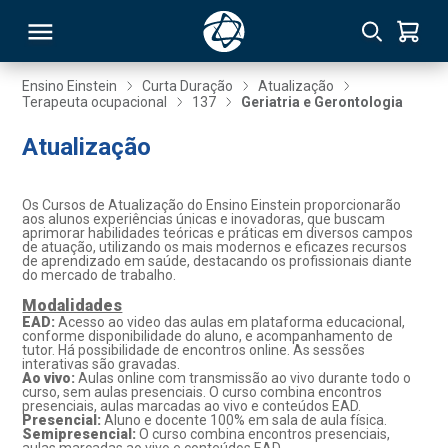
Ensino Einstein
Curta Duração
Atualização
Terapeuta ocupacional
137
Geriatria e Gerontologia
RSO
Atualização
TIVAS
Os Cursos de Atualização do Ensino Einstein proporcionarão
aos alunos experiências únicas e inovadoras, que buscam
S
IN
aprimorar habilidades teóricas e práticas em diversos campos
de atuação, utilizando os mais modernos e eficazes recursos
de aprendizado em saúde, destacando os profissionais diante
ONAL
do mercado de trabalho.
Modalidades
EAD:
Acesso ao video das aulas em plataforma educacional,
conforme disponibilidade do aluno, e acompanhamento de
tutor. Há possibilidade de encontros online. As sessões
 MBA
interativas são gravadas.
Ao vivo:
Aulas online com transmissão ao vivo durante todo o
curso, sem aulas presenciais. O curso combina encontros
presenciais, aulas marcadas ao vivo e conteúdos EAD.
Presencial:
Aluno e docente 100% em sala de aula física.
Semipresencial:
O curso combina encontros presenciais,
NTRO