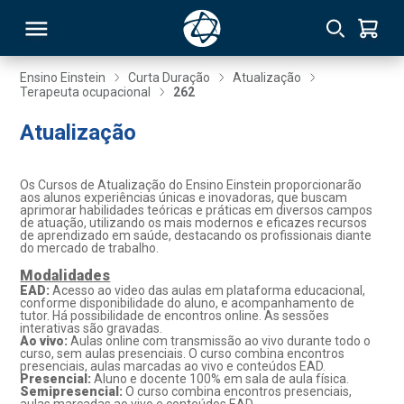
Ensino Einstein
Curta Duração
Atualização
Terapeuta ocupacional
262
RSO
Atualização
TIVAS
Os Cursos de Atualização do Ensino Einstein proporcionarão
aos alunos experiências únicas e inovadoras, que buscam
S
IN
aprimorar habilidades teóricas e práticas em diversos campos
de atuação, utilizando os mais modernos e eficazes recursos
de aprendizado em saúde, destacando os profissionais diante
ONAL
do mercado de trabalho.
Modalidades
EAD:
Acesso ao video das aulas em plataforma educacional,
conforme disponibilidade do aluno, e acompanhamento de
tutor. Há possibilidade de encontros online. As sessões
 MBA
interativas são gravadas.
Ao vivo:
Aulas online com transmissão ao vivo durante todo o
curso, sem aulas presenciais. O curso combina encontros
presenciais, aulas marcadas ao vivo e conteúdos EAD.
Presencial:
Aluno e docente 100% em sala de aula física.
Semipresencial:
O curso combina encontros presenciais,
NTRO