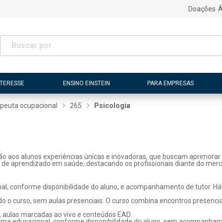
Doações
Á
NTERESSE
ENSINO EINSTEIN
PARA EMPRESAS
peuta ocupacional
265
Psicologia
ão aos alunos experiências únicas e inovadoras, que buscam aprimorar 
s de aprendizado em saúde, destacando os profissionais diante do merc
l, conforme disponibilidade do aluno, e acompanhamento de tutor. Há p
o o curso, sem aulas presenciais. O curso combina encontros presenci
, aulas marcadas ao vivo e conteúdos EAD.
rma educacional, conforme disponibilidade do aluno, sem acompanhame