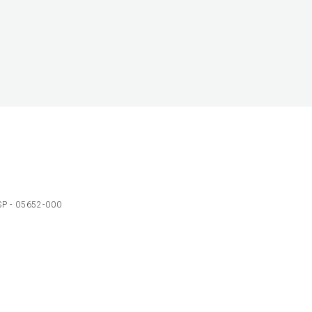
 SP - 05652-000
Ol