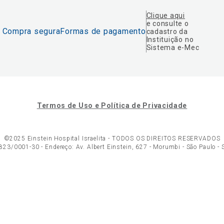
Clique aqui
e consulte o
Compra segura
Formas de pagamento
cadastro da
Instituição no
Sistema e-Mec
Termos de Uso e Política de Privacidade
©2025 Einstein Hospital Israelita -
TODOS OS DIREITOS RESERVADOS
23/0001-30 - Endereço: Av. Albert Einstein, 627 - Morumbi - São Paulo -