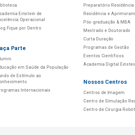
iblioteca
Preparatório Residência
cademia Einstein de
Residência e Aprimora
xcelência Operacional
Pós-graduação & MBA
log Fique por Dentro
Mestrado e Doutorado
Curta Duração
aça Parte
Programas de Gestão
Eventos Científicos
lumni
Academia Digital Einstei
ducação em Saúde da População
undo de Estímulo ao
Nossos Centros
onhecimento
rogramas Internacionais
Centros de Imagem
Centro de Simulação Rea
Centro de Cirurgia Robót