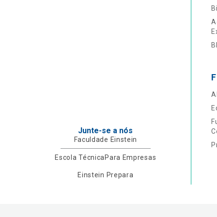
B
A
E
B
F
A
E
F
Junte-se a nós
C
Faculdade Einstein
P
Escola Técnica
Para Empresas
Einstein Prepara