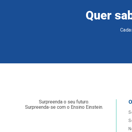
Quer sab
Cadas
O
Surpreenda o seu futuro.
Surpreenda-se com o Ensino Einstein.
S
S
N