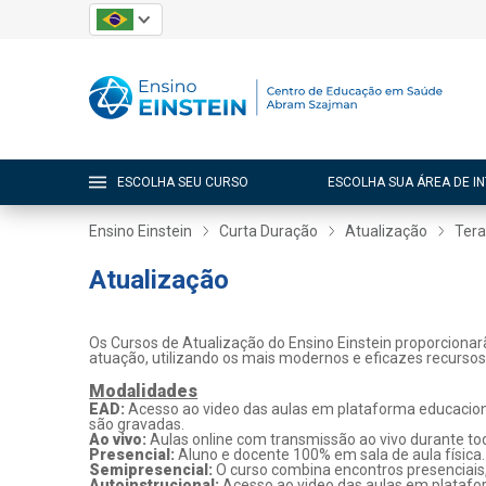
ESCOLHA SEU CURSO
ESCOLHA SUA ÁREA DE I
Ensino Einstein
Curta Duração
Atualização
Tera
Atualização
Os Cursos de Atualização do Ensino Einstein proporcionar
atuação, utilizando os mais modernos e eficazes recurso
Modalidades
EAD:
Acesso ao video das aulas em plataforma educaciona
são gravadas.
Ao vivo:
Aulas online com transmissão ao vivo durante tod
Presencial:
Aluno e docente 100% em sala de aula física.
Semipresencial:
O curso combina encontros presenciais
Autoinstrucional:
Acesso ao video das aulas em platafo