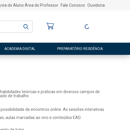
rea do Aluno
Área do Professor
Fale Conosco
Ouvidoria
Bem-vindo
(a)
Entre ou Cadastre-
se
ACADEMIA DIGITAL
PREPARATÓRIO RESIDÊNCIA
habilidades teóricas e práticas em diversos campos de
ado de trabalho.
ossibilidade de encontros online. As sessões interativas
ais, aulas marcadas ao vivo e conteúdos EAD.
nto de tutor.