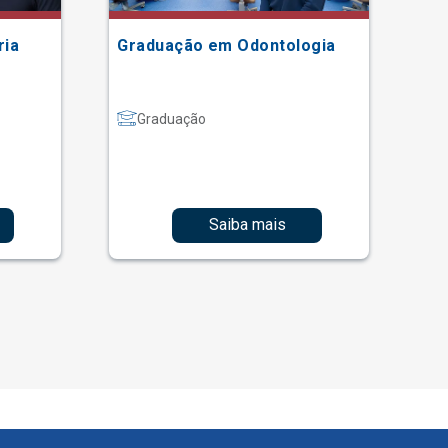
ria
Graduação em Odontologia
Gr
Graduação
Saiba mais