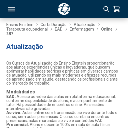
Ensino Einstein
Curta Duração
Atualização
Terapeuta ocupacional
EAD
Enfermagem
Online
287
RSO
Atualização
TIVAS
Os Cursos de Atualização do Ensino Einstein proporcionarão
S
IN
aos alunos experiências únicas e inovadoras, que buscam
aprimorar habilidades teóricas e práticas em diversos campos
de atuação, utilizando os mais modernos e eficazes recursos
ONAL
de aprendizado em saúde, destacando os profissionais diante
do mercado de trabalho.
Modalidades
EAD:
Acesso ao video das aulas em plataforma educacional,
conforme disponibilidade do aluno, e acompanhamento de
 MBA
tutor. Há possibilidade de encontros online. As sessões
interativas são gravadas.
Ao vivo:
Aulas online com transmissão ao vivo durante todo o
curso, sem aulas presenciais. O curso combina encontros
presenciais, aulas marcadas ao vivo e conteúdos EAD.
Presencial:
Aluno e docente 100% em sala de aula física.
NTRO