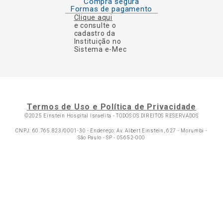
Compra segura
Formas de pagamento
Clique aqui
e consulte o
cadastro da
Instituição no
Sistema e-Mec
Termos de Uso e Política de Privacidade
©2025 Einstein Hospital Israelita -
TODOS OS DIREITOS RESERVADOS
CNPJ: 60.765.823/0001-30 - Endereço: Av. Albert Einstein, 627 - Morumbi -
São Paulo - SP - 05652-000
Ol
C