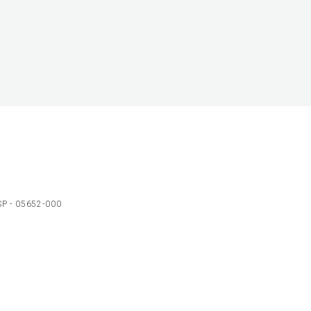
 SP - 05652-000
Ol