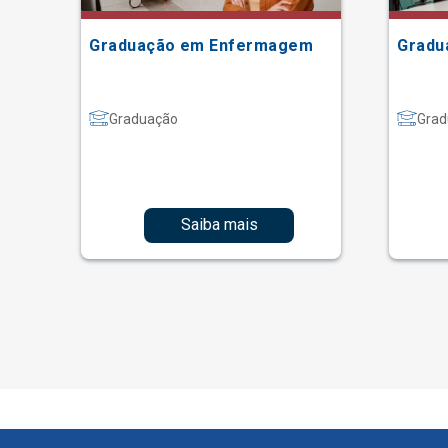
ão
Graduação em Enfermagem
Gradu
Graduação
Grad
Saiba mais