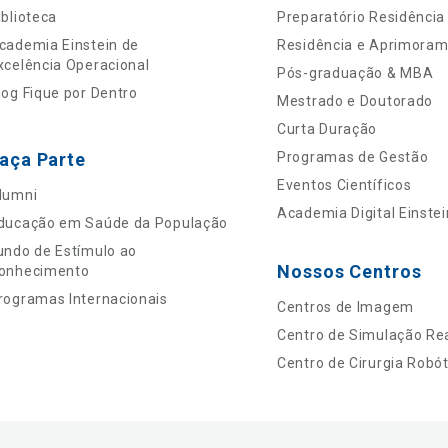
iblioteca
Preparatório Residência
cademia Einstein de
Residência e Aprimora
xcelência Operacional
Pós-graduação & MBA
log Fique por Dentro
Mestrado e Doutorado
Curta Duração
aça Parte
Programas de Gestão
Eventos Científicos
lumni
Academia Digital Einstei
ducação em Saúde da População
undo de Estímulo ao
Nossos Centros
onhecimento
rogramas Internacionais
Centros de Imagem
Centro de Simulação Rea
Centro de Cirurgia Robót