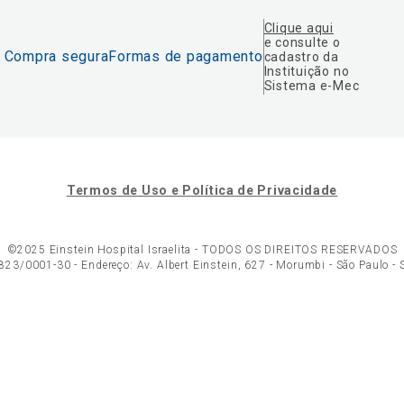
Clique aqui
e consulte o
Compra segura
Formas de pagamento
cadastro da
Instituição no
Sistema e-Mec
Termos de Uso e Política de Privacidade
©2025 Einstein Hospital Israelita -
TODOS OS DIREITOS RESERVADOS
23/0001-30 - Endereço: Av. Albert Einstein, 627 - Morumbi - São Paulo -