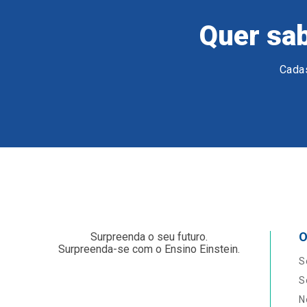
Quer sab
Cadas
O
Surpreenda o seu futuro.
Surpreenda-se com o Ensino Einstein.
S
S
N