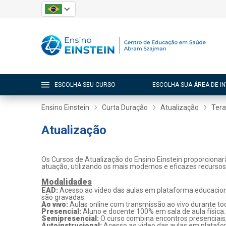
ESCOLHA SEU CURSO
ESCOLHA SUA ÁREA DE I
Ensino Einstein
Curta Duração
Atualização
Tera
Atualização
Os Cursos de Atualização do Ensino Einstein proporcionar
atuação, utilizando os mais modernos e eficazes recurso
Modalidades
EAD:
Acesso ao video das aulas em plataforma educaciona
são gravadas.
Ao vivo:
Aulas online com transmissão ao vivo durante tod
Presencial:
Aluno e docente 100% em sala de aula física.
Semipresencial:
O curso combina encontros presenciais
Autoinstrucional:
Acesso ao video das aulas em platafo