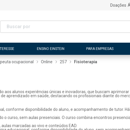
Doações
Á
NTERESSE
ENSINO EINSTEIN
PARA EMPRESAS
peuta ocupacional
Online
257
Fisioterapia
ão aos alunos experiências únicas e inovadoras, que buscam aprimorar 
s de aprendizado em saúde, destacando os profissionais diante do merc
l, conforme disponibilidade do aluno, e acompanhamento de tutor. Há p
o o curso, sem aulas presenciais. O curso combina encontros presenci
, aulas marcadas ao vivo e conteúdos EAD.
rma educacional, conforme disponibilidade do aluno, sem acompanhame