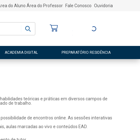
rea do Aluno
Área do Professor
Fale Conosco
Ouvidoria
Bem-vindo
(a)
Entre ou Cadastre-
se
ACADEMIA DIGITAL
PREPARATÓRIO RESIDÊNCIA
habilidades teóricas e práticas em diversos campos de
ado de trabalho.
ossibilidade de encontros online. As sessões interativas
ais, aulas marcadas ao vivo e conteúdos EAD.
nto de tutor.