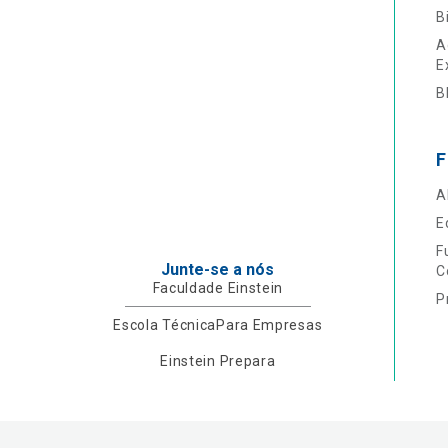
B
A
E
B
F
A
E
F
Junte-se a nós
C
Faculdade Einstein
P
Escola Técnica
Para Empresas
Einstein Prepara