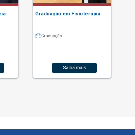
ria
Graduação em Fisioterapia
Gr
Graduação
Saiba mais