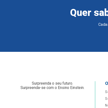
Quer sab
Cadas
O
Surpreenda o seu futuro.
Surpreenda-se com o Ensino Einstein.
S
S
N