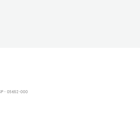
 SP - 05652-000
Ol