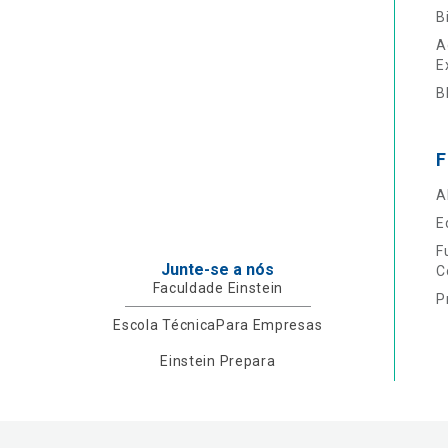
B
A
E
B
F
A
E
F
Junte-se a nós
C
Faculdade Einstein
P
Escola Técnica
Para Empresas
Einstein Prepara