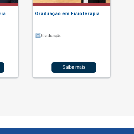
ria
Graduação em Fisioterapia
Gr
Graduação
Saiba mais