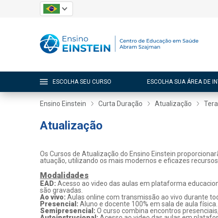
ESCOLHA SEU CURSO
ESCOLHA SUA ÁREA DE I
Ensino Einstein
Curta Duração
Atualização
Tera
Atualização
Os Cursos de Atualização do Ensino Einstein proporcionar
atuação, utilizando os mais modernos e eficazes recurso
Modalidades
EAD:
Acesso ao video das aulas em plataforma educaciona
são gravadas.
Ao vivo:
Aulas online com transmissão ao vivo durante tod
Presencial:
Aluno e docente 100% em sala de aula física.
Semipresencial:
O curso combina encontros presenciais
Autoinstrucional:
Acesso ao video das aulas em platafo