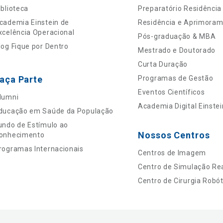
iblioteca
Preparatório Residência
cademia Einstein de
Residência e Aprimora
xcelência Operacional
Pós-graduação & MBA
log Fique por Dentro
Mestrado e Doutorado
Curta Duração
aça Parte
Programas de Gestão
Eventos Científicos
lumni
Academia Digital Einstei
ducação em Saúde da População
undo de Estímulo ao
Nossos Centros
onhecimento
rogramas Internacionais
Centros de Imagem
Centro de Simulação Rea
Centro de Cirurgia Robót