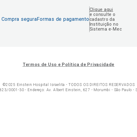
Clique aqui
e consulte o
Compra segura
Formas de pagamento
cadastro da
Instituição no
Sistema e-Mec
Termos de Uso e Política de Privacidade
©2025 Einstein Hospital Israelita -
TODOS OS DIREITOS RESERVADOS
23/0001-30 - Endereço: Av. Albert Einstein, 627 - Morumbi - São Paulo -