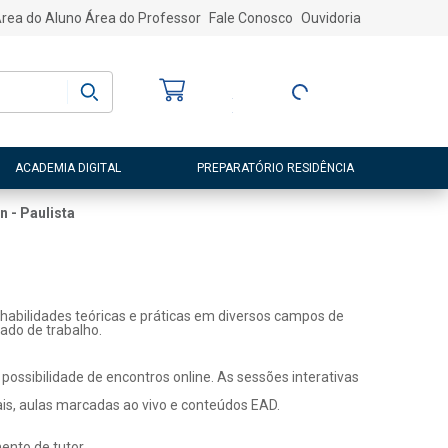
rea do Aluno
Área do Professor
Fale Conosco
Ouvidoria
Bem-vindo
(a)
Entre ou Cadastre-
se
ACADEMIA DIGITAL
PREPARATÓRIO RESIDÊNCIA
n - Paulista
habilidades teóricas e práticas em diversos campos de
ado de trabalho.
ossibilidade de encontros online. As sessões interativas
ais, aulas marcadas ao vivo e conteúdos EAD.
nto de tutor.