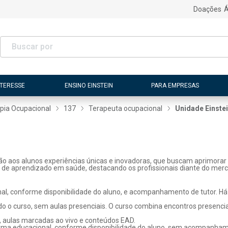
Doações
Á
NTERESSE
ENSINO EINSTEIN
PARA EMPRESAS
pia Ocupacional
137
Terapeuta ocupacional
Unidade Einstei
ão aos alunos experiências únicas e inovadoras, que buscam aprimorar 
s de aprendizado em saúde, destacando os profissionais diante do merc
l, conforme disponibilidade do aluno, e acompanhamento de tutor. Há p
o o curso, sem aulas presenciais. O curso combina encontros presenci
, aulas marcadas ao vivo e conteúdos EAD.
rma educacional, conforme disponibilidade do aluno, sem acompanhame