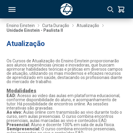
Ensino Einstein
Curta Duração
Atualização
Unidade Einstein - Paulista II
RSO
Atualização
TIVAS
Os Cursos de Atualização do Ensino Einstein proporcionarão
aos alunos experiências únicas e inovadoras, que buscam
S
IN
aprimorar habilidades teóricas e práticas em diversos campos
de atuação, utilizando os mais modernos e eficazes recursos
de aprendizado em saúde, destacando os profissionais diante
ONAL
do mercado de trabalho.
Modalidades
EAD:
Acesso ao video das aulas em plataforma educacional,
conforme disponibilidade do aluno, e acompanhamento de
tutor. Há possibilidade de encontros online. As sessões
 MBA
interativas são gravadas.
Ao vivo:
Aulas online com transmissão ao vivo durante todo o
curso, sem aulas presenciais. O curso combina encontros
presenciais, aulas marcadas ao vivo e conteúdos EAD.
Presencial:
Aluno e docente 100% em sala de aula física.
Semipresencial:
O curso combina encontros presenciais,
NTRO