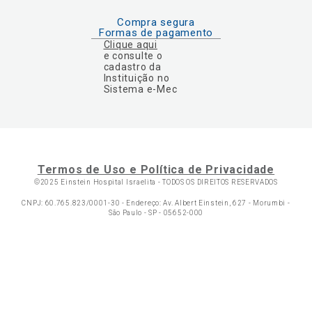
Compra segura
Formas de pagamento
Clique aqui
e consulte o
cadastro da
Instituição no
Sistema e-Mec
Termos de Uso e Política de Privacidade
©2025 Einstein Hospital Israelita -
TODOS OS DIREITOS RESERVADOS
CNPJ: 60.765.823/0001-30 - Endereço: Av. Albert Einstein, 627 - Morumbi -
São Paulo - SP - 05652-000
Ol