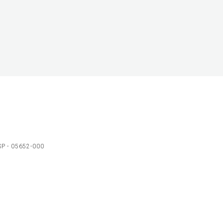
 SP - 05652-000
Ol