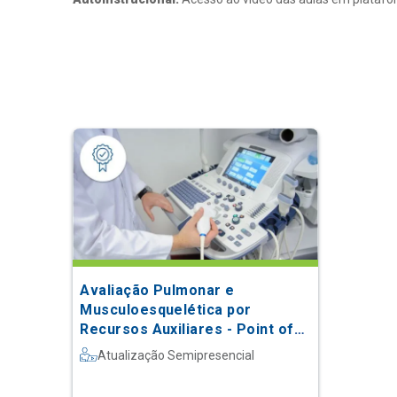
Avaliação Pulmonar e
Musculoesquelética por
Recursos Auxiliares - Point of
Care
Atualização Semipresencial