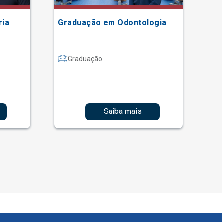
ria
Graduação em Odontologia
Gr
Graduação
Saiba mais