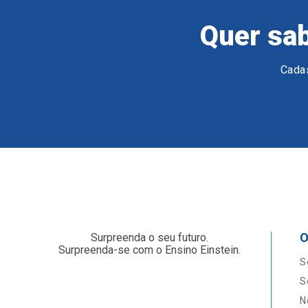
Quer sab
Cadas
O
Surpreenda o seu futuro.
Surpreenda-se com o Ensino Einstein.
S
S
N