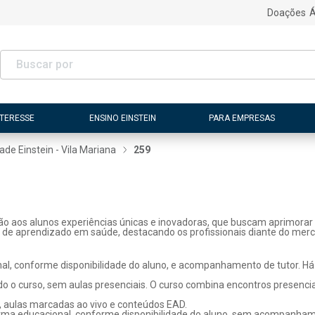
Doações
Á
NTERESSE
ENSINO EINSTEIN
PARA EMPRESAS
ade Einstein - Vila Mariana
259
ão aos alunos experiências únicas e inovadoras, que buscam aprimorar 
s de aprendizado em saúde, destacando os profissionais diante do merc
l, conforme disponibilidade do aluno, e acompanhamento de tutor. Há p
o o curso, sem aulas presenciais. O curso combina encontros presenci
, aulas marcadas ao vivo e conteúdos EAD.
rma educacional, conforme disponibilidade do aluno, sem acompanhame