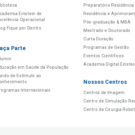
iblioteca
Preparatório Residência
cademia Einstein de
Residência e Aprimora
xcelência Operacional
Pós-graduação & MBA
log Fique por Dentro
Mestrado e Doutorado
Curta Duração
aça Parte
Programas de Gestão
Eventos Científicos
lumni
Academia Digital Einstei
ducação em Saúde da População
undo de Estímulo ao
Nossos Centros
onhecimento
rogramas Internacionais
Centros de Imagem
Centro de Simulação Rea
Centro de Cirurgia Robót