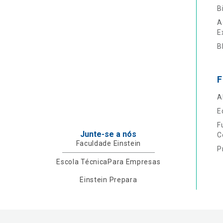
B
A
E
B
F
A
E
F
Junte-se a nós
C
Faculdade Einstein
P
Escola Técnica
Para Empresas
Einstein Prepara