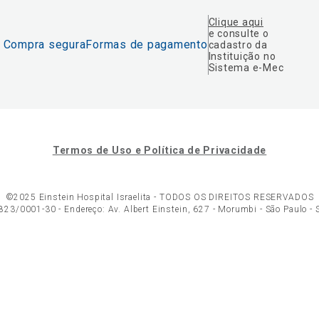
Clique aqui
e consulte o
Compra segura
Formas de pagamento
cadastro da
Instituição no
Sistema e-Mec
Termos de Uso e Política de Privacidade
©2025 Einstein Hospital Israelita -
TODOS OS DIREITOS RESERVADOS
23/0001-30 - Endereço: Av. Albert Einstein, 627 - Morumbi - São Paulo -