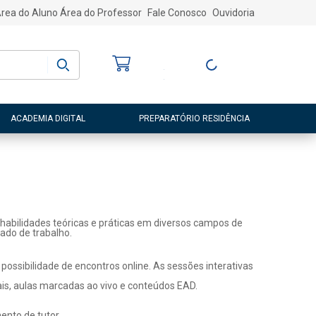
rea do Aluno
Área do Professor
Fale Conosco
Ouvidoria
Bem-vindo
(a)
Entre ou Cadastre-
se
ACADEMIA DIGITAL
PREPARATÓRIO RESIDÊNCIA
habilidades teóricas e práticas em diversos campos de
ado de trabalho.
ossibilidade de encontros online. As sessões interativas
ais, aulas marcadas ao vivo e conteúdos EAD.
nto de tutor.