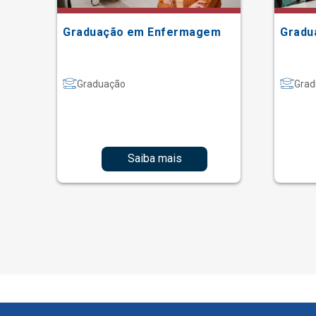
ão
Graduação em Enfermagem
Gradu
Graduação
Grad
Saiba mais