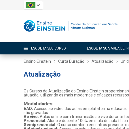
ESCOLHA SEU CURSO
ESCOLHA SUA ÁREA DE I
Ensino Einstein
Curta Duração
Atualização
Unid
Atualização
Os Cursos de Atualização do Ensino Einstein proporcionar
atuação, utilizando os mais modernos e eficazes recurso
Modalidades
EAD:
Acesso ao video das aulas em plataforma educaciona
são gravadas.
Ao vivo:
Aulas online com transmissão ao vivo durante tod
Presencial:
Aluno e docente 100% em sala de aula física.
Semipresencial:
O curso combina encontros presenciais
Autoinstrucional:
Acesso ao video das aulas em platafo