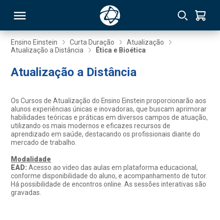
Ensino Einstein
Curta Duração
Atualização
Atualização a Distância
Ética e Bioética
RSO
Atualização a Distância
TIVAS
Os Cursos de Atualização do Ensino Einstein proporcionarão aos
alunos experiências únicas e inovadoras, que buscam aprimorar
S
IN
habilidades teóricas e práticas em diversos campos de atuação,
utilizando os mais modernos e eficazes recursos de
aprendizado em saúde, destacando os profissionais diante do
ONAL
mercado de trabalho.
Modalidade
EAD:
Acesso ao video das aulas em plataforma educacional,
conforme disponibilidade do aluno, e acompanhamento de tutor.
 MBA
Há possibilidade de encontros online. As sessões interativas são
gravadas.
NTRO