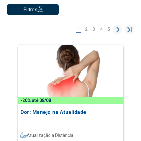
Filtros
1
2
3
4
5
-20% até 08/08
Dor: Manejo na Atualidade
Atualização a Distância