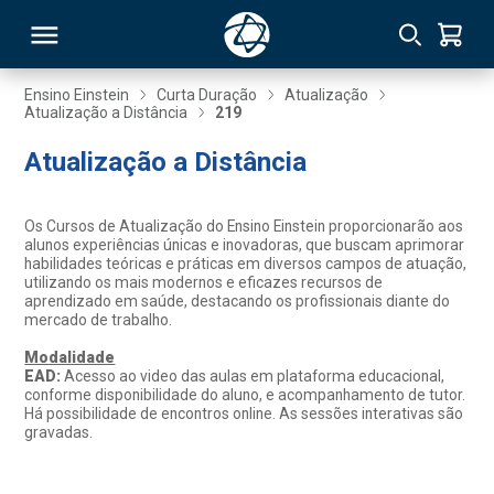
Ensino Einstein
Curta Duração
Atualização
Atualização a Distância
219
RSO
Atualização a Distância
TIVAS
Os Cursos de Atualização do Ensino Einstein proporcionarão aos
alunos experiências únicas e inovadoras, que buscam aprimorar
S
IN
habilidades teóricas e práticas em diversos campos de atuação,
utilizando os mais modernos e eficazes recursos de
aprendizado em saúde, destacando os profissionais diante do
ONAL
mercado de trabalho.
Modalidade
EAD:
Acesso ao video das aulas em plataforma educacional,
conforme disponibilidade do aluno, e acompanhamento de tutor.
 MBA
Há possibilidade de encontros online. As sessões interativas são
gravadas.
NTRO