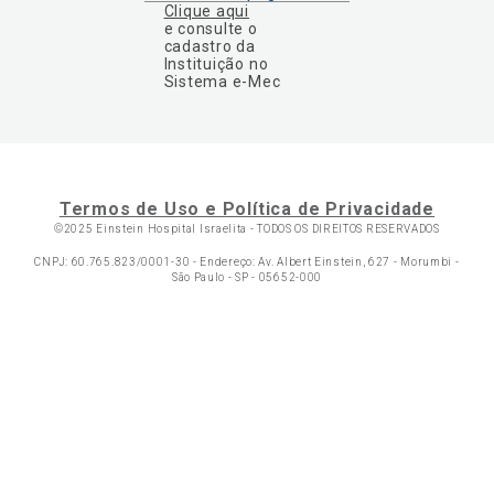
Clique aqui
e consulte o
cadastro da
Instituição no
Sistema e-Mec
Termos de Uso e Política de Privacidade
©2025 Einstein Hospital Israelita -
TODOS OS DIREITOS RESERVADOS
CNPJ: 60.765.823/0001-30 - Endereço: Av. Albert Einstein, 627 - Morumbi -
São Paulo - SP - 05652-000
Ol
C
p