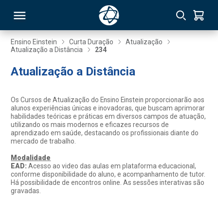
Ensino Einstein
Curta Duração
Atualização
Atualização a Distância
234
RSO
Atualização a Distância
TIVAS
Os Cursos de Atualização do Ensino Einstein proporcionarão aos
alunos experiências únicas e inovadoras, que buscam aprimorar
S
IN
habilidades teóricas e práticas em diversos campos de atuação,
utilizando os mais modernos e eficazes recursos de
aprendizado em saúde, destacando os profissionais diante do
ONAL
mercado de trabalho.
Modalidade
EAD:
Acesso ao video das aulas em plataforma educacional,
conforme disponibilidade do aluno, e acompanhamento de tutor.
 MBA
Há possibilidade de encontros online. As sessões interativas são
gravadas.
NTRO