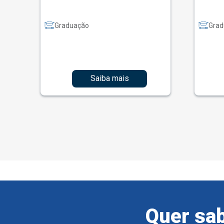
Graduação
Grad
Saiba mais
Quer sab