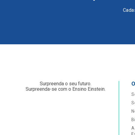
Cadas
O
Surpreenda o seu futuro.
Surpreenda-se com o Ensino Einstein.
S
S
N
B
A
E