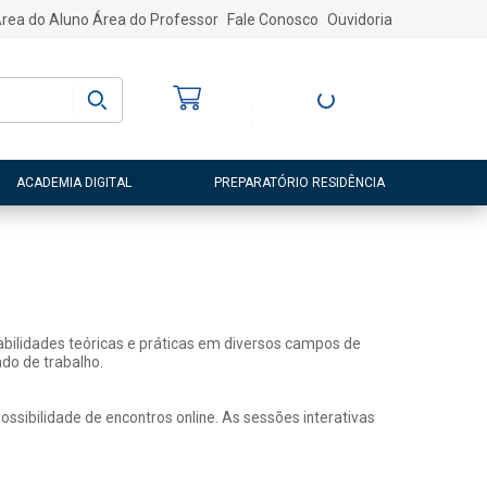
rea do Aluno
Área do Professor
Fale Conosco
Ouvidoria
Bem-vindo
(a)
Entre ou Cadastre-
se
ACADEMIA DIGITAL
PREPARATÓRIO RESIDÊNCIA
abilidades teóricas e práticas em diversos campos de
do de trabalho.
sibilidade de encontros online. As sessões interativas