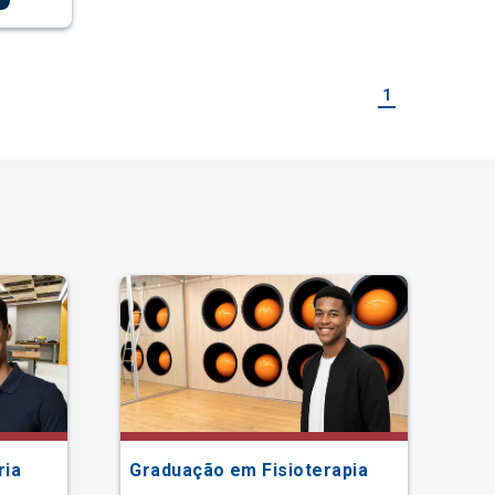
1
ria
Graduação em Fisioterapia
Gr