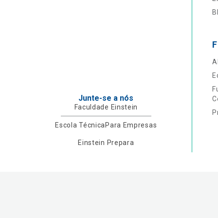
B
F
A
E
F
Junte-se a nós
C
Faculdade Einstein
P
Escola Técnica
Para Empresas
Einstein Prepara