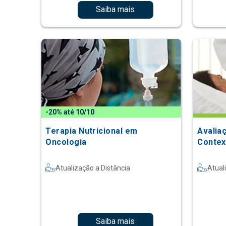
Saiba mais
-20% até 10/10
Terapia Nutricional em
Avalia
Oncologia
Contex
Atualização a Distância
Atual
Saiba mais