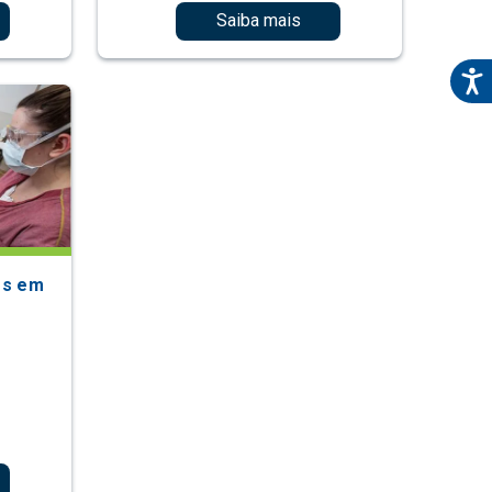
Saiba mais
es em