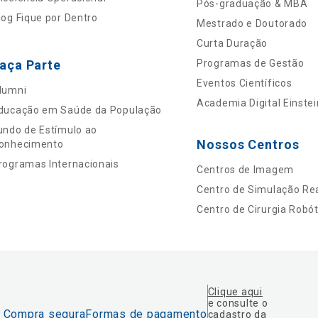
Pós-graduação & MBA
log Fique por Dentro
Mestrado e Doutorado
Curta Duração
aça Parte
Programas de Gestão
Eventos Científicos
lumni
Academia Digital Einstei
ducação em Saúde da População
undo de Estímulo ao
Nossos Centros
onhecimento
rogramas Internacionais
Centros de Imagem
Centro de Simulação Rea
Centro de Cirurgia Robót
Clique aqui
e consulte o
Compra segura
Formas de pagamento
cadastro da