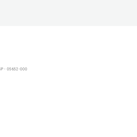
 SP - 05652-000
Ol
C
p
t