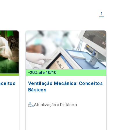
1
-20% até 10/10
nceitos
Ventilação Mecânica: Conceitos
Básicos
Atualização a Distância