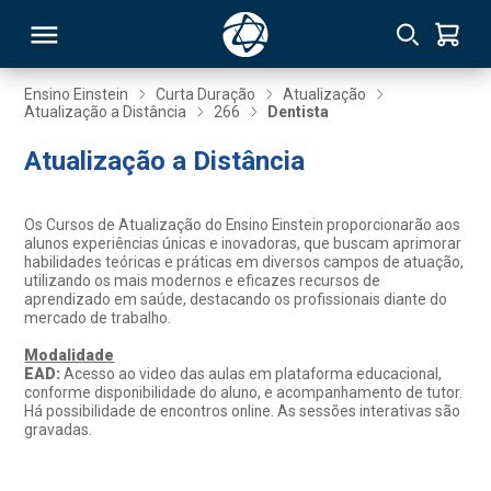
Ensino Einstein
Curta Duração
Atualização
Atualização a Distância
266
Dentista
RSO
Atualização a Distância
TIVAS
Os Cursos de Atualização do Ensino Einstein proporcionarão aos
alunos experiências únicas e inovadoras, que buscam aprimorar
S
IN
habilidades teóricas e práticas em diversos campos de atuação,
utilizando os mais modernos e eficazes recursos de
aprendizado em saúde, destacando os profissionais diante do
ONAL
mercado de trabalho.
Modalidade
EAD:
Acesso ao video das aulas em plataforma educacional,
conforme disponibilidade do aluno, e acompanhamento de tutor.
 MBA
Há possibilidade de encontros online. As sessões interativas são
gravadas.
NTRO