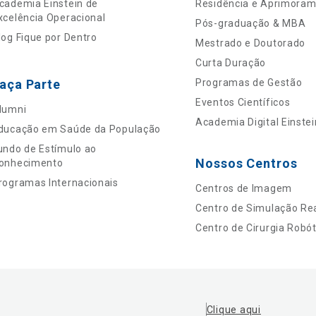
cademia Einstein de
Residência e Aprimora
xcelência Operacional
Pós-graduação & MBA
log Fique por Dentro
Mestrado e Doutorado
Curta Duração
aça Parte
Programas de Gestão
Eventos Científicos
lumni
Academia Digital Einstei
ducação em Saúde da População
undo de Estímulo ao
Nossos Centros
onhecimento
rogramas Internacionais
Centros de Imagem
Centro de Simulação Rea
Centro de Cirurgia Robót
Clique aqui