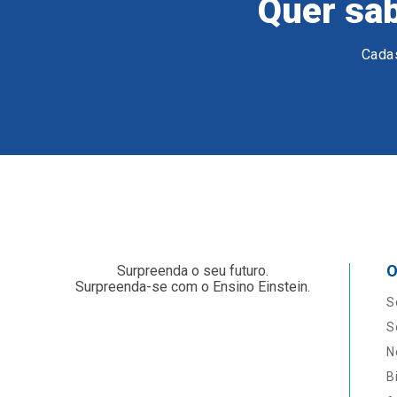
Quer sab
Cadas
O
Surpreenda o seu futuro.
Surpreenda-se com o Ensino Einstein.
S
S
N
B