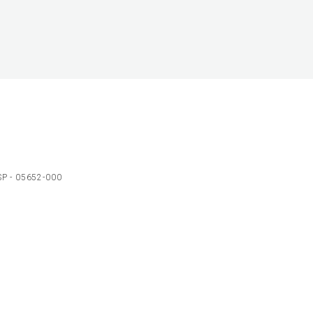
 SP - 05652-000
Ol
C
p