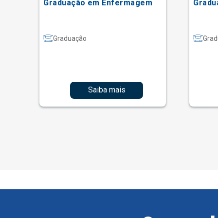
ão
Graduação em Enfermagem
Gradu
Graduação
Grad
Saiba mais