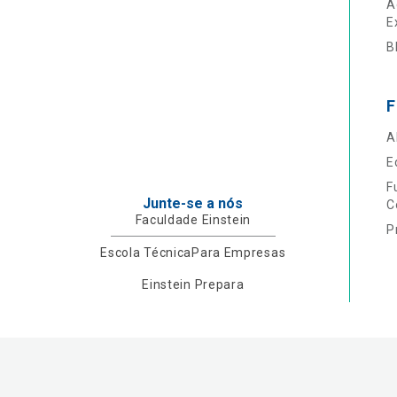
A
E
B
F
A
E
F
Junte-se a nós
C
Faculdade Einstein
P
Escola Técnica
Para Empresas
Einstein Prepara