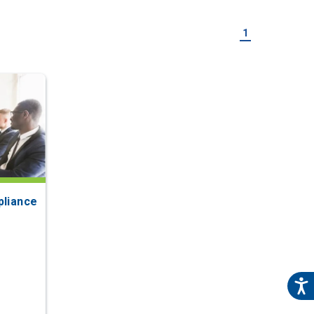
1
pliance