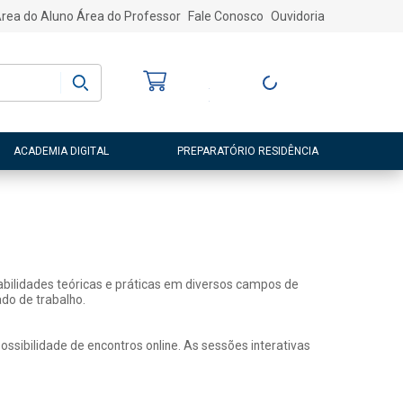
rea do Aluno
Área do Professor
Fale Conosco
Ouvidoria
Bem-vindo
(a)
Entre ou Cadastre-
se
ACADEMIA DIGITAL
PREPARATÓRIO RESIDÊNCIA
abilidades teóricas e práticas em diversos campos de
do de trabalho.
sibilidade de encontros online. As sessões interativas