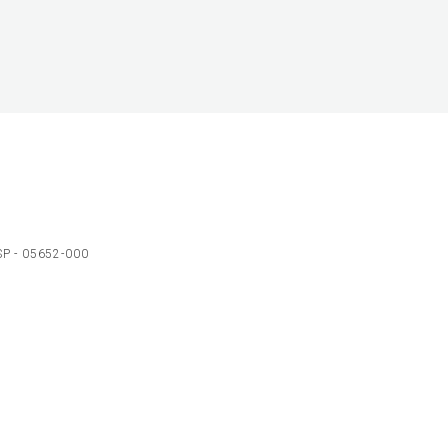
 SP - 05652-000
Ol
C
p