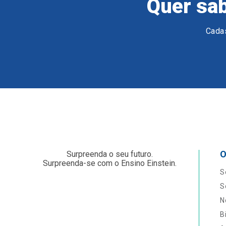
Quer sab
Cadas
O
Surpreenda o seu futuro.
Surpreenda-se com o Ensino Einstein.
S
S
N
B