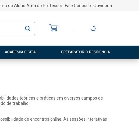
rea do Aluno
Área do Professor
Fale Conosco
Ouvidoria
Bem-vindo
(a)
Entre ou Cadastre-
se
ACADEMIA DIGITAL
PREPARATÓRIO RESIDÊNCIA
abilidades teóricas e práticas em diversos campos de
do de trabalho.
sibilidade de encontros online. As sessões interativas