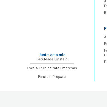
A
E
B
F
A
E
F
Junte-se a nós
C
Faculdade Einstein
P
Escola Técnica
Para Empresas
Einstein Prepara