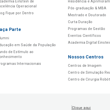
cademia Einstein de
Residência e Aprimora
xcelência Operacional
Pós-graduação & MBA
log Fique por Dentro
Mestrado e Doutorado
Curta Duração
aça Parte
Programas de Gestão
Eventos Científicos
lumni
Academia Digital Einstei
ducação em Saúde da População
undo de Estímulo ao
Nossos Centros
onhecimento
rogramas Internacionais
Centros de Imagem
Centro de Simulação Rea
Centro de Cirurgia Robót
Clique aqui