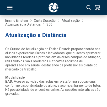
Ensino Einstein
Curta Duração
Atualização
Atualização a Distância
306
RSO
Atualização a Distância
TIVAS
Os Cursos de Atualização do Ensino Einstein proporcionarão aos
alunos experiências únicas e inovadoras, que buscam aprimorar
S
IN
habilidades teóricas e práticas em diversos campos de atuação,
utilizando os mais modernos e eficazes recursos de
aprendizado em saúde, destacando os profissionais diante do
ONAL
mercado de trabalho.
Modalidade
EAD:
Acesso ao video das aulas em plataforma educacional,
conforme disponibilidade do aluno, e acompanhamento de tutor.
 MBA
Há possibilidade de encontros online. As sessões interativas são
gravadas.
NTRO