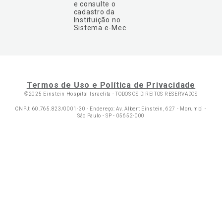
e consulte o
cadastro da
Instituição no
Sistema e-Mec
Termos de Uso e Política de Privacidade
©2025 Einstein Hospital Israelita -
TODOS OS DIREITOS RESERVADOS
CNPJ: 60.765.823/0001-30 - Endereço: Av. Albert Einstein, 627 - Morumbi -
São Paulo - SP - 05652-000
Ol
C
p
t