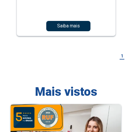
Saiba mais
1
Mais vistos