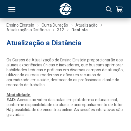
Ensino Einstein
Curta Duração
Atualização
Atualização a Distância
312
Dentista
RSO
Atualização a Distância
TIVAS
Os Cursos de Atualização do Ensino Einstein proporcionarão aos
alunos experiências únicas e inovadoras, que buscam aprimorar
S
IN
habilidades teóricas e práticas em diversos campos de atuação,
utilizando os mais modernos e eficazes recursos de
aprendizado em saúde, destacando os profissionais diante do
ONAL
mercado de trabalho.
Modalidade
EAD:
Acesso ao video das aulas em plataforma educacional,
conforme disponibilidade do aluno, e acompanhamento de tutor.
 MBA
Há possibilidade de encontros online. As sessões interativas são
gravadas.
NTRO