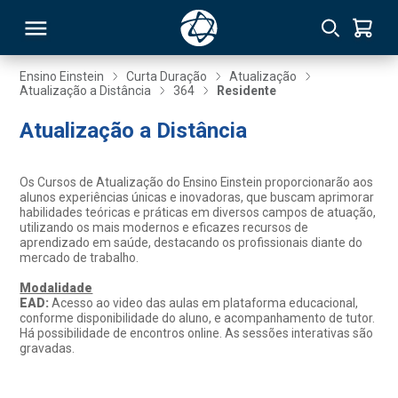
Ensino Einstein
Curta Duração
Atualização
Atualização a Distância
364
Residente
RSO
Atualização a Distância
TIVAS
Os Cursos de Atualização do Ensino Einstein proporcionarão aos
alunos experiências únicas e inovadoras, que buscam aprimorar
S
IN
habilidades teóricas e práticas em diversos campos de atuação,
utilizando os mais modernos e eficazes recursos de
aprendizado em saúde, destacando os profissionais diante do
ONAL
mercado de trabalho.
Modalidade
EAD:
Acesso ao video das aulas em plataforma educacional,
conforme disponibilidade do aluno, e acompanhamento de tutor.
 MBA
Há possibilidade de encontros online. As sessões interativas são
gravadas.
NTRO