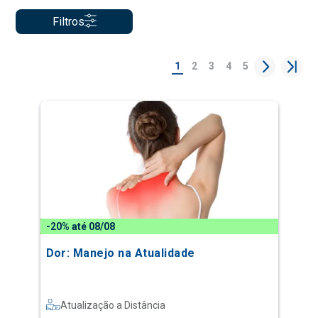
Filtros
1
2
3
4
5
-20% até 08/08
Dor: Manejo na Atualidade
Atualização a Distância