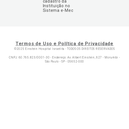
cadastro da
Instituição no
Sistema e-Mec
Termos de Uso e Política de Privacidade
©2025 Einstein Hospital Israelita -
TODOS OS DIREITOS RESERVADOS
CNPJ: 60.765.823/0001-30 - Endereço: Av. Albert Einstein, 627 - Morumbi -
São Paulo - SP - 05652-000
Ol
C
p
t
a
N
Fa
Whatsa