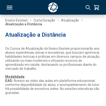
Ensino Einstein
Curta Duração
Atualização
Atualização a Distância
RSO
Atualização a Distância
TIVAS
Os Cursos de Atualização do Ensino Einstein proporcionarão aos
alunos experiências únicas e inovadoras, que buscam aprimorar
S
IN
habilidades teóricas e práticas em diversos campos de atuação,
utilizando os mais modernos e eficazes recursos de
aprendizado em saúde, destacando os profissionais diante do
ONAL
mercado de trabalho.
Modalidade
EAD:
Acesso ao video das aulas em plataforma educacional,
conforme disponibilidade do aluno, e acompanhamento de tutor.
 MBA
Há possibilidade de encontros online. As sessões interativas são
gravadas.
NTRO