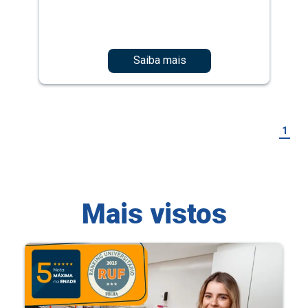
Saiba mais
1
Mais vistos