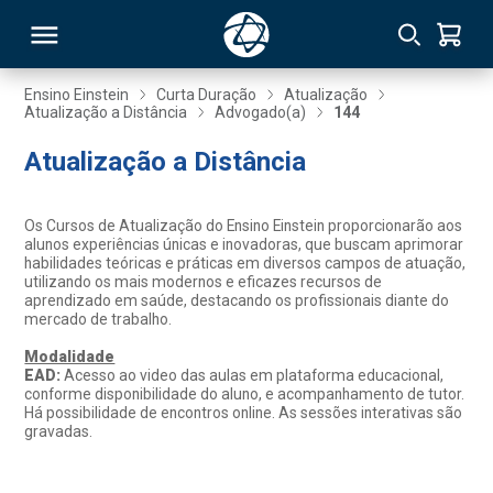
Ensino Einstein
Curta Duração
Atualização
Atualização a Distância
Advogado(a)
144
RSO
Atualização a Distância
TIVAS
Os Cursos de Atualização do Ensino Einstein proporcionarão aos
alunos experiências únicas e inovadoras, que buscam aprimorar
S
IN
habilidades teóricas e práticas em diversos campos de atuação,
utilizando os mais modernos e eficazes recursos de
aprendizado em saúde, destacando os profissionais diante do
ONAL
mercado de trabalho.
Modalidade
EAD:
Acesso ao video das aulas em plataforma educacional,
conforme disponibilidade do aluno, e acompanhamento de tutor.
 MBA
Há possibilidade de encontros online. As sessões interativas são
gravadas.
NTRO